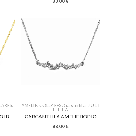
30,00
€
LARES
,
AMELIE
,
COLLARES
,
Gargantilla
,
J U L I
A
E T T A
GOLD
GARGANTILLA AMELIE RODIO
88,00
€