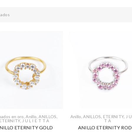
tados
ados en oro
,
Anillo
,
ANILLOS
,
Anillo
,
ANILLOS
,
ETERNITY
,
J U
ETERNITY
,
J U L I E T T A
T A
NILLO ETERNITY GOLD
ANILLO ETERNITY ROD