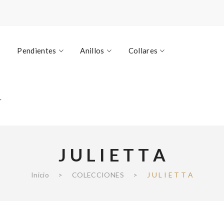
Pendientes
Anillos
Collares
r
J U L I E T T A
Inicio
>
COLECCIONES
>
J U L I E T T A