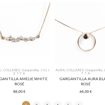
E
,
COLLARES
,
Gargantilla
,
J U L I
AURA
,
COLLARES
,
Gargantilla
,
E T T A
T T A
GANTILLA AMELIE WHITE
GARGANTILLA AURA BL
ROSÉ
ROSÉ
88,00
€
64,00
€