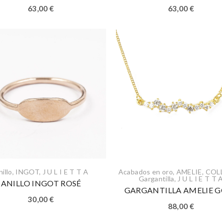
63,00
€
63,00
€
illo
,
INGOT
,
J U L I E T T A
Acabados en oro
,
AMELIE
,
COL
Gargantilla
,
J U L I E T T 
ANILLO INGOT ROSÉ
GARGANTILLA AMELIE 
30,00
€
88,00
€