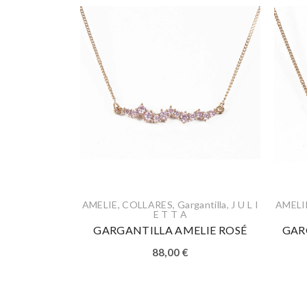
AMELIE
,
COLLARES
,
Gargantilla
,
J U L I
AMELI
E T T A
GARGANTILLA AMELIE ROSÉ
GAR
88,00
€