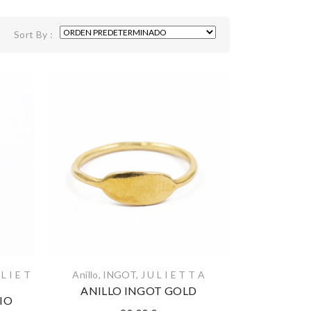
Sort By :
 L I E T
Anillo
,
INGOT
,
J U L I E T T A
ANILLO INGOT GOLD
IO