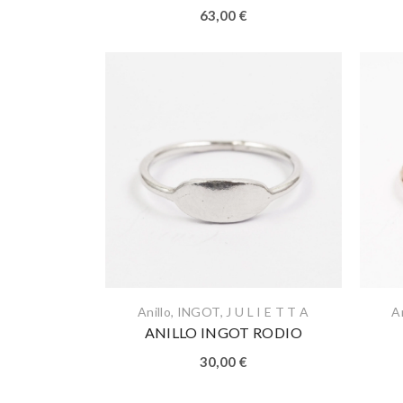
63,00
€
Anillo
,
INGOT
,
J U L I E T T A
An
ANILLO INGOT RODIO
30,00
€