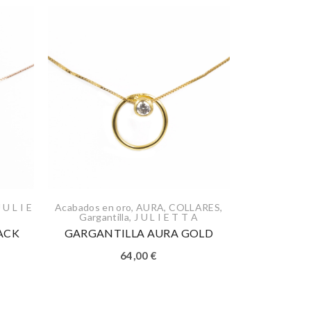
J U L I E
Acabados en oro
,
AURA
,
COLLARES
,
Gargantilla
,
J U L I E T T A
ACK
GARGANTILLA AURA GOLD
64,00
€