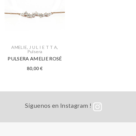
AMELIE
,
J U L I E T T A
,
Pulsera
PULSERA AMELIE ROSÉ
80,00
€
Síguenos en Instagram !