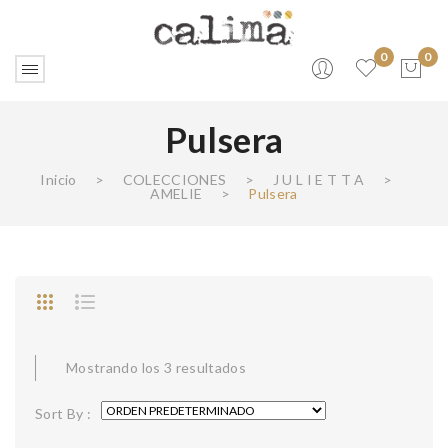
0
0
Pulsera
No products in the cart.
Inicio
>
COLECCIONES
>
J U L I E T T A
>
AMELIE
>
Pulsera
Mostrando los 3 resultados
Sort By :