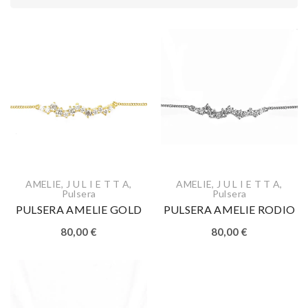
AMELIE
,
J U L I E T T A
,
AMELIE
,
J U L I E T T A
,
Pulsera
Pulsera
PULSERA AMELIE GOLD
PULSERA AMELIE RODIO
80,00
€
80,00
€