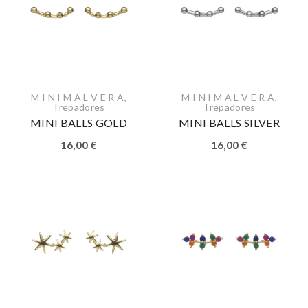
M I N I M A L V E R A
,
M I N I M A L V E R A
,
Trepadores
Trepadores
MINI BALLS GOLD
MINI BALLS SILVER
16,00
€
16,00
€