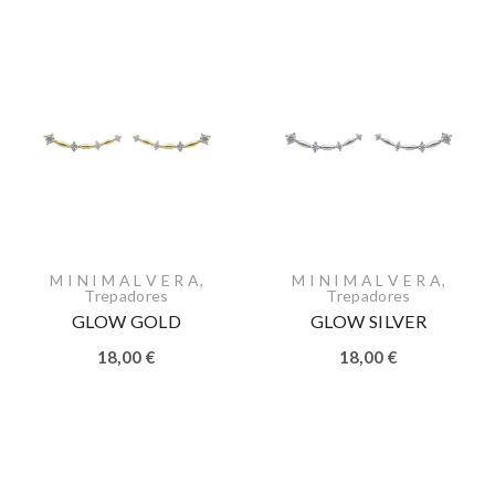
M I N I M A L V E R A
,
M I N I M A L V E R A
,
Trepadores
Trepadores
GLOW GOLD
GLOW SILVER
18,00
€
18,00
€