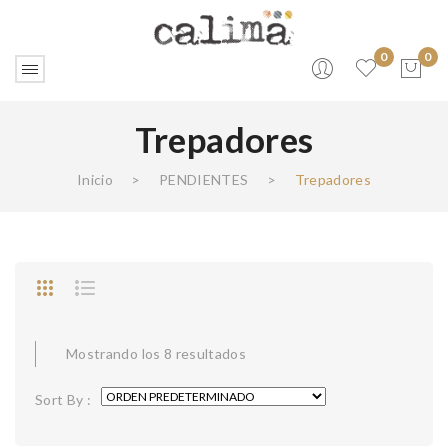
0
0
Trepadores
No products in the cart.
Inicio
>
PENDIENTES
>
Trepadores
Mostrando los 8 resultados
Sort By :