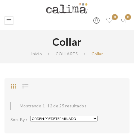
0
0
Collar
No products in the cart.
Inicio
>
COLLARES
>
Collar
Mostrando 1–12 de 25 resultados
Sort By :