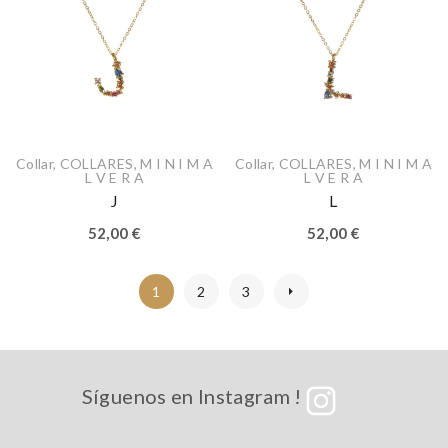
Collar
,
COLLARES
,
M I N I M A
Collar
,
COLLARES
,
M I N I M A
L V E R A
L V E R A
J
L
52,00
€
52,00
€
1
2
3
Síguenos en Instagram !