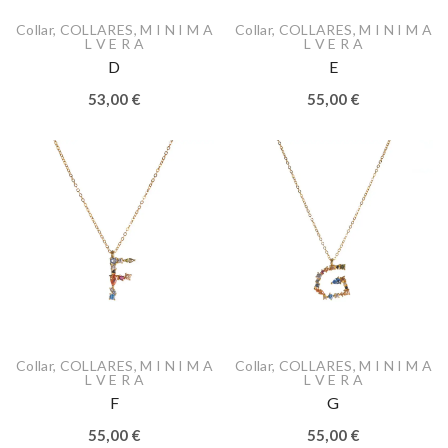
Collar
,
COLLARES
,
M I N I M A
Collar
,
COLLARES
,
M I N I M A
L V E R A
L V E R A
D
E
53,00
€
55,00
€
Collar
,
COLLARES
,
M I N I M A
Collar
,
COLLARES
,
M I N I M A
L V E R A
L V E R A
F
G
55,00
€
55,00
€