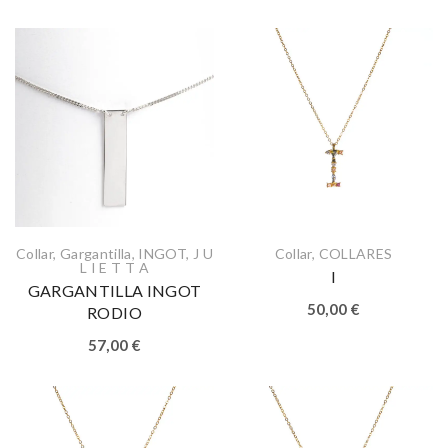
Collar
,
Gargantilla
,
INGOT
,
J U
Collar
,
COLLARES
L I E T T A
I
GARGANTILLA INGOT
50,00
€
RODIO
57,00
€