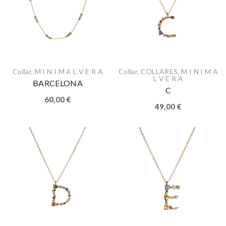
Collar
,
M I N I M A L V E R A
Collar
,
COLLARES
,
M I N I M A
L V E R A
BARCELONA
C
60,00
€
49,00
€