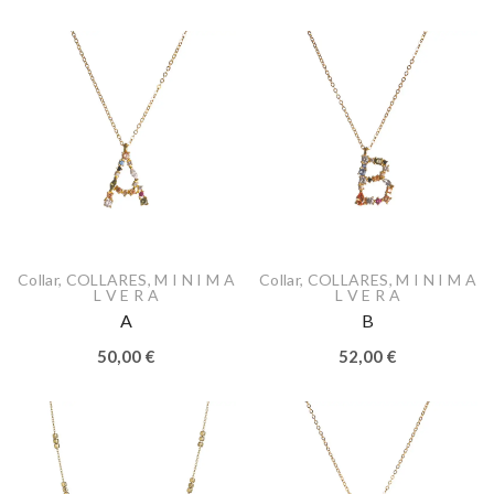
Collar
,
COLLARES
,
M I N I M A
Collar
,
COLLARES
,
M I N I M A
L V E R A
L V E R A
A
B
50,00
€
52,00
€