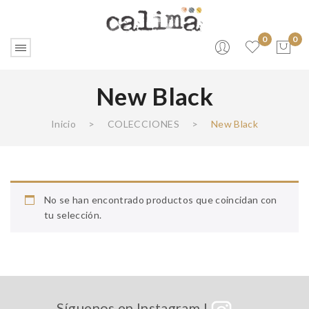
0
0
New Black
No products in the cart.
Inicio
>
COLECCIONES
>
New Black
No se han encontrado productos que coincidan con
tu selección.
Síguenos en Instagram !