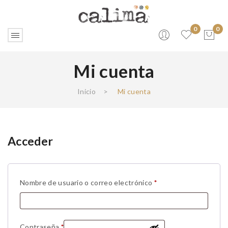
0
0
Mi cuenta
No products in the cart.
Inicio
>
Mi cuenta
Acceder
Obligatorio
Nombre de usuario o correo electrónico
*
Obligatorio
Contraseña
*