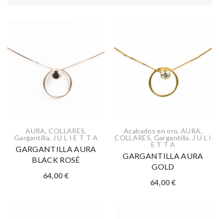
AURA
,
COLLARES
,
Acabados en oro
,
AURA
,
Gargantilla
,
J U L I E T T A
COLLARES
,
Gargantilla
,
J U L I
E T T A
GARGANTILLA AURA
GARGANTILLA AURA
BLACK ROSÉ
GOLD
64,00
€
64,00
€