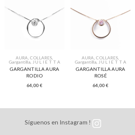
AURA
,
COLLARES
,
AURA
,
COLLARES
,
Gargantilla
,
J U L I E T T A
Gargantilla
,
J U L I E T T A
GARGANTILLA AURA
GARGANTILLA AURA
RODIO
ROSÉ
64,00
€
64,00
€
Síguenos en Instagram !