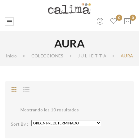
0
0
AURA
No products in the cart.
Inicio
>
COLECCIONES
>
J U L I E T T A
>
AURA
Mostrando los 10 resultados
Sort By :