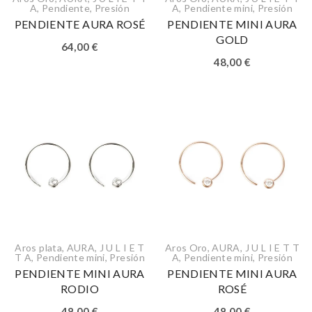
A
,
Pendiente
,
Presión
A
,
Pendiente mini
,
Presión
PENDIENTE AURA ROSÉ
PENDIENTE MINI AURA
GOLD
64,00
€
48,00
€
Aros plata
,
AURA
,
J U L I E T
Aros Oro
,
AURA
,
J U L I E T T
T A
,
Pendiente mini
,
Presión
A
,
Pendiente mini
,
Presión
PENDIENTE MINI AURA
PENDIENTE MINI AURA
RODIO
ROSÉ
48,00
€
48,00
€