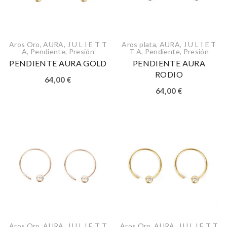
Aros Oro
,
AURA
,
J U L I E T T
Aros plata
,
AURA
,
J U L I E T
A
,
Pendiente
,
Presión
T A
,
Pendiente
,
Presión
PENDIENTE AURA GOLD
PENDIENTE AURA
RODIO
64,00
€
64,00
€
Aros Oro
,
AURA
,
J U L I E T T
Aros Oro
,
AURA
,
J U L I E T T