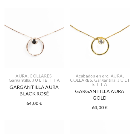
AURA
,
COLLARES
,
Acabados en oro
,
AURA
,
Gargantilla
,
J U L I E T T A
COLLARES
,
Gargantilla
,
J U L I
E T T A
GARGANTILLA AURA
GARGANTILLA AURA
BLACK ROSÉ
GOLD
64,00
€
64,00
€