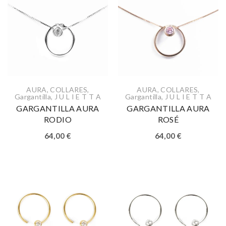
AURA
,
COLLARES
,
AURA
,
COLLARES
,
Gargantilla
,
J U L I E T T A
Gargantilla
,
J U L I E T T A
GARGANTILLA AURA
GARGANTILLA AURA
RODIO
ROSÉ
64,00
€
64,00
€