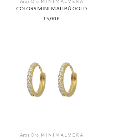
Aros Oro
,
M I N I M A L V E R A
COLORS MINI MALIBÚ GOLD
15,00
€
Aros Oro
,
M I N I M A L V E R A