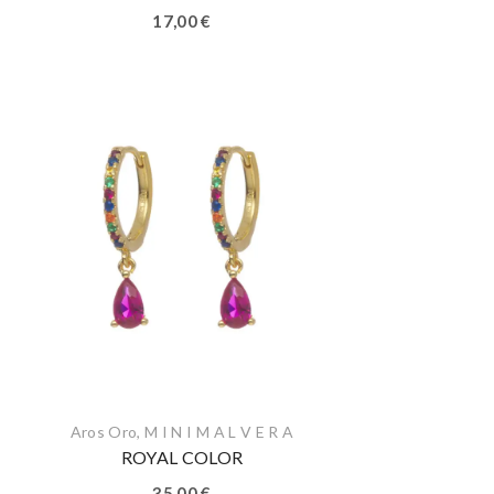
17,00
€
Aros Oro
,
M I N I M A L V E R A
ROYAL COLOR
35,00
€