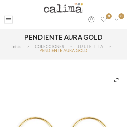
0
0
PENDIENTE AURA GOLD
No products in the cart.
Inicio
>
COLECCIONES
>
J U L I E T T A
>
PENDIENTE AURA GOLD