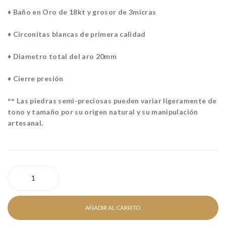
RA
RA
♦ Baño en Oro de 18kt y grosor de 3micras
RO
RO
DI
SÉ
♦ Circonitas blancas de primera calidad
O
♦ Diametro total del aro 20mm
♦ Cierre presión
°° Las piedras semi-preciosas pueden variar ligeramente de
tono y tamaño por su origen natural y su
manipulación
artesanal.
PENDIENTE
AURA
GOLD
cantidad
AÑADIR AL CARRITO