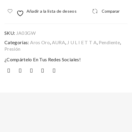
Añadir a la lista de deseos
Comparar
SKU:
JA03GW
Categorías:
Aros Oro
,
AURA
,
J U L I E T T A
,
Pendiente
,
Presión
¿Compártelo En Tus Redes Sociales!