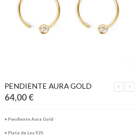
PENDIENTE AURA GOLD
64,00
€
EN
EN
DIE
DIE
NT
NT
♦ Pendiente Aura Gold
E
E
AU
AU
♦ Plata de Ley 925