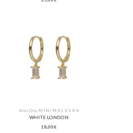
Aros Oro
,
M I N I M A L V E R A
WHITE LONDON
18,00
€