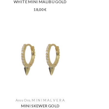
WHITE MINI MALIBÚ GOLD
18,00
€
Aros Oro
,
M I N I M A L V E R A
MINI SKEWER GOLD