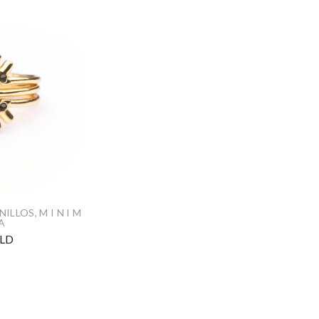
NILLOS
,
M I N I M
 A
LD