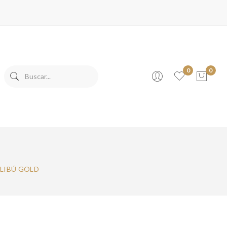
0
0
No products in the cart.
LIBÚ GOLD