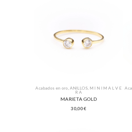
Acabados en oro
,
ANILLOS
,
M I N I M A L V E
Aca
R A
MARIETA GOLD
30,00
€