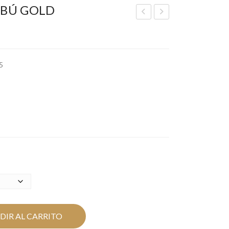
IBÚ GOLD
AT
LA
UR
CK
AL
MI
5
PE
NI
AR
CO
LS
IN
DIR AL CARRITO