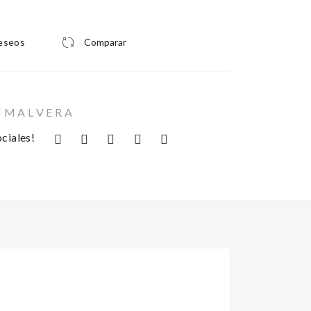
deseos
Comparar
I M A L V E R A
ciales!