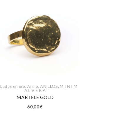
bados en oro
,
Anillo
,
ANILLOS
,
M I N I M
A L V E R A
MARTELE GOLD
60,00
€