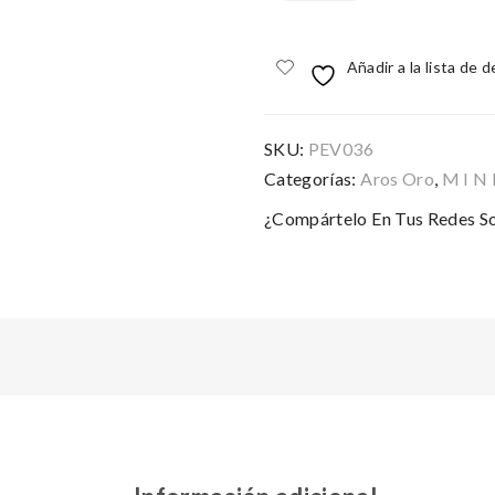
MALIBÚ
GOLD
cantidad
Añadir a la lista de 
SKU:
PEV036
Categorías:
Aros Oro
,
M I N 
¿Compártelo En Tus Redes So