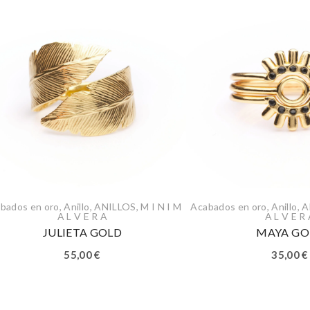
bados en oro
,
Anillo
,
ANILLOS
,
M I N I M
Acabados en oro
,
Anillo
,
A
A L V E R A
A L V E R
JULIETA GOLD
MAYA GO
55,00
€
35,00
€