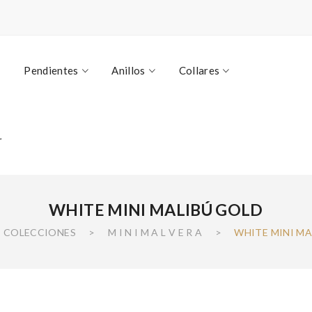
Pendientes
Anillos
Collares
r
WHITE MINI MALIBÚ GOLD
COLECCIONES
>
M I N I M A L V E R A
>
WHITE MINI MA