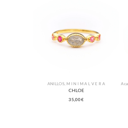
ANILLOS
,
M I N I M A L V E R A
Aca
CHLOE
35,00
€