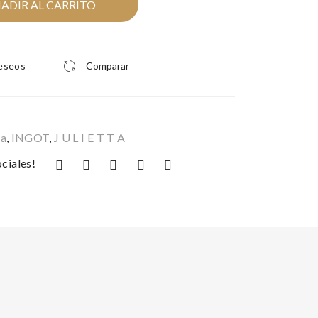
ADIR AL CARRITO
deseos
Comparar
la
,
INGOT
,
J U L I E T T A
ciales!