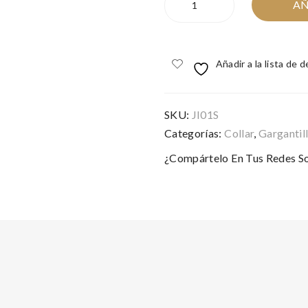
AÑ
INGOT
RODIO
cantidad
Añadir a la lista de 
SKU:
JI01S
Categorías:
Collar
,
Gargantil
¿Compártelo En Tus Redes So