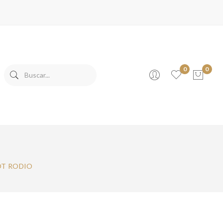
0
0
No products in the cart.
OT RODIO