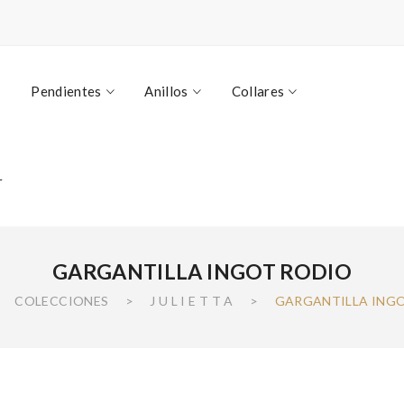
Pendientes
Anillos
Collares
r
GARGANTILLA INGOT RODIO
COLECCIONES
>
J U L I E T T A
>
GARGANTILLA ING