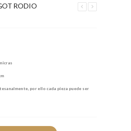
GOT RODIO
AR
EN
GA
DIE
NTI
NT
LLA
E
IN
IN
GO
GO
micras
T
T
GO
GO
cm
LD
LD
tesanalmente, por ello cada pieza puede ser