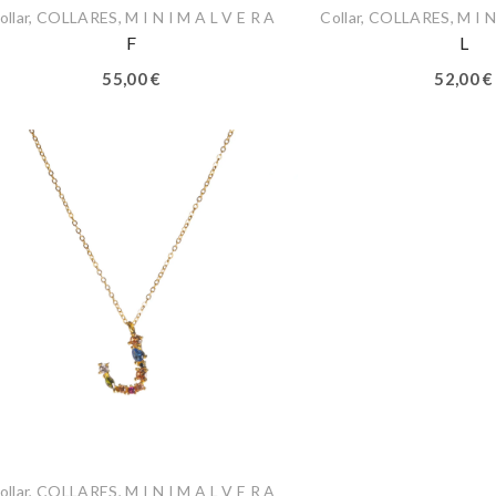
ollar
,
COLLARES
,
M I N I M A L V E R A
Collar
,
COLLARES
,
M I N
F
L
55,00
€
52,00
€
ollar
,
COLLARES
,
M I N I M A L V E R A