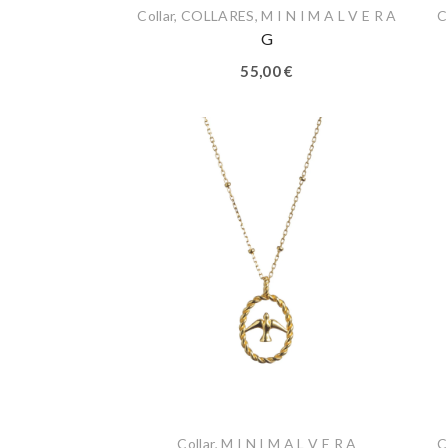
Collar
,
COLLARES
,
M I N I M A L V E R A
C
G
55,00
€
Collar
,
M I N I M A L V E R A
C