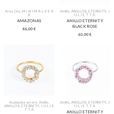
Aros Oro
,
M I N I M A L V E R
Anillo
,
ANILLOS
,
ETERNITY
,
J
A
U L I E T T A
AMAZONAS
ANILLO ETERNITY
BLACK ROSE
46,00
€
63,00
€
Acabados en oro
,
Anillo
,
Anillo
,
ANILLOS
,
ETERNITY
,
J
ANILLOS
,
ETERNITY
,
J U L I E
U L I E T T A
T T A
ANILLO ETERNITY