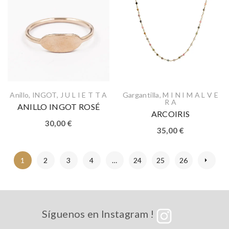
Anillo
,
INGOT
,
J U L I E T T A
Gargantilla
,
M I N I M A L V E
R A
ANILLO INGOT ROSÉ
ARCOIRIS
30,00
€
35,00
€
1
2
3
4
…
24
25
26
Síguenos en Instagram !