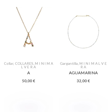
Collar
,
COLLARES
,
M I N I M A
Gargantilla
,
M I N I M A L V E
L V E R A
R A
A
AGUAMARINA
50,00
€
32,00
€