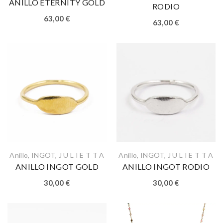
ANILLO ETERNITY GOLD
RODIO
63,00
€
63,00
€
Anillo
,
INGOT
,
J U L I E T T A
Anillo
,
INGOT
,
J U L I E T T A
ANILLO INGOT GOLD
ANILLO INGOT RODIO
30,00
€
30,00
€