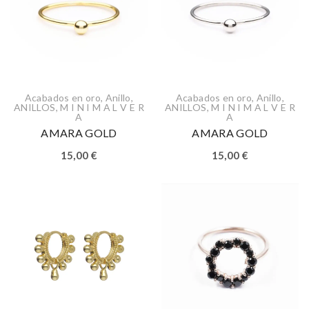
Acabados en oro
,
Anillo
,
Acabados en oro
,
Anillo
,
ANILLOS
,
M I N I M A L V E R
ANILLOS
,
M I N I M A L V E R
A
A
AMARA GOLD
AMARA GOLD
15,00
€
15,00
€