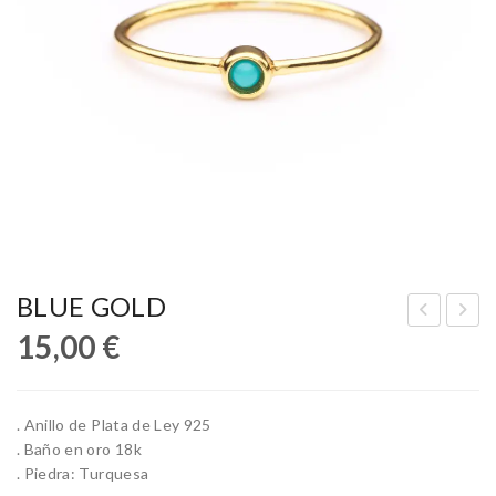
BLUE GOLD
15,00
€
LU
AR
E
GO
SIL
T
. Anillo de Plata de Ley 925
VE
SIL
. Baño en oro 18k
R
VE
. Piedra: Turquesa