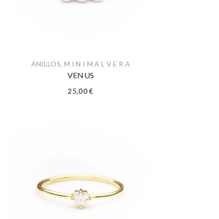
ANILLOS
,
M I N I M A L V E R A
VENUS
25,00
€