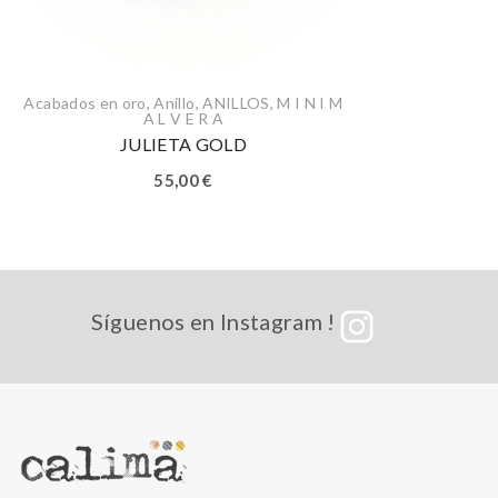
Acabados en oro
,
Anillo
,
ANILLOS
,
M I N I M
A L V E R A
JULIETA GOLD
55,00
€
Síguenos en Instagram !