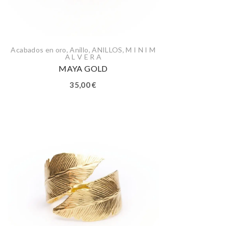
Acabados en oro
,
Anillo
,
ANILLOS
,
M I N I M
A L V E R A
MAYA GOLD
35,00
€