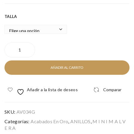
R
TALLA
BLUE
GOLD
cantidad
AÑADIR AL CARRITO
Añadir a la lista de deseos
Comparar
SKU:
AV034G
Categorías:
Acabados En Oro
,
ANILLOS
,
M I N I M A L V
E R A