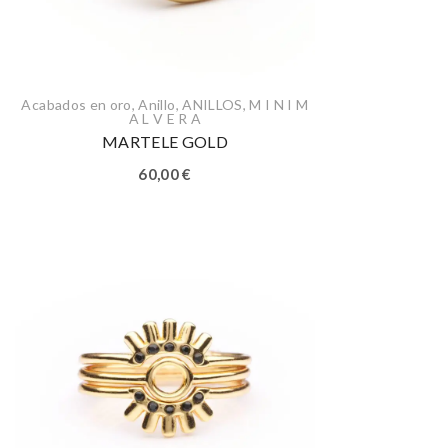
Acabados en oro
,
Anillo
,
ANILLOS
,
M I N I M
A L V E R A
MARTELE GOLD
60,00
€