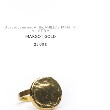
Acabados en oro
,
Anillo
,
ANILLOS
,
M I N I M
A L V E R A
MARGOT GOLD
25,00
€