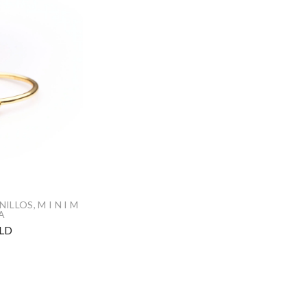
NILLOS
,
M I N I M
 A
LD