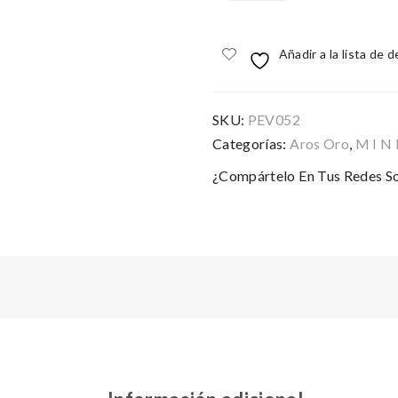
cantidad
Añadir a la lista de 
SKU:
PEV052
Categorías:
Aros Oro
,
M I N 
¿Compártelo En Tus Redes So