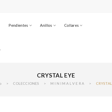
Pendientes
Anillos
Collares
r
CRYSTAL EYE
io
>
COLECCIONES
>
M I N I M A L V E R A
>
CRYSTAL