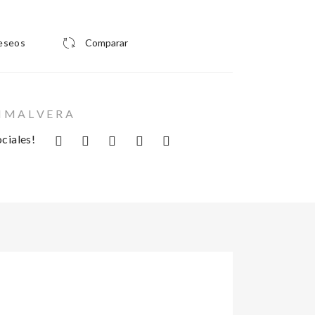
deseos
Comparar
I M A L V E R A
ciales!