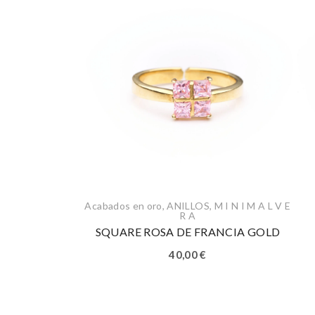
Acabados en oro
,
ANILLOS
,
M I N I M A L V E
R A
SQUARE ROSA DE FRANCIA GOLD
40,00
€