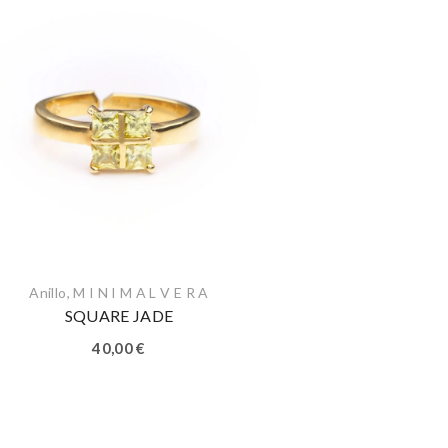
Anillo
,
M I N I M A L V E R A
SQUARE JADE
40,00
€