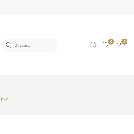
0
0
No products in the cart.
 EYE