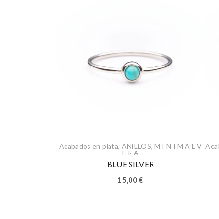
Acabados en plata
,
ANILLOS
,
M I N I M A L V
Aca
E R A
BLUE SILVER
15,00
€