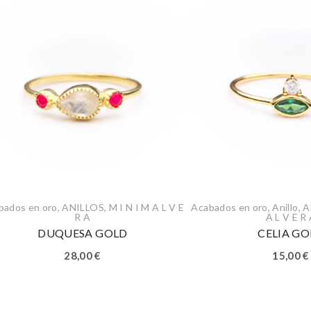
bados en oro
,
ANILLOS
,
M I N I M A L V E
Acabados en oro
,
Anillo
,
A
R A
A L V E R
DUQUESA GOLD
CELIA GO
28,00
€
15,00
€