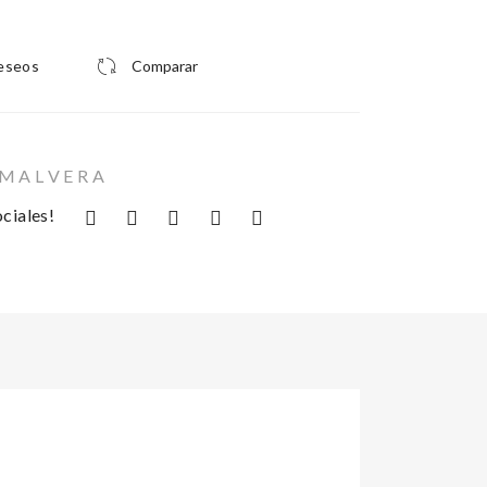
deseos
Comparar
 M A L V E R A
ciales!