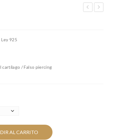
LO
OK
WE
MI
RE
NI
e Ley 925
D
SIL
VE
R
l cartílago / Falso piercing
DIR AL CARRITO