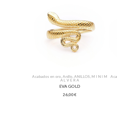
Acabados en oro
,
Anillo
,
ANILLOS
,
M I N I M
Aca
A L V E R A
EVA GOLD
26,00
€