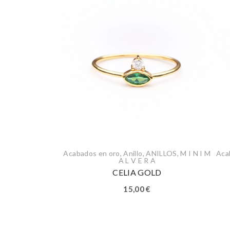
Acabados en oro
,
Anillo
,
ANILLOS
,
M I N I M
Aca
A L V E R A
CELIA GOLD
15,00
€