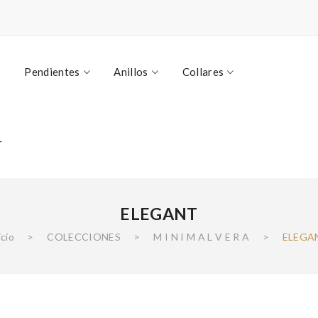
Pendientes
Anillos
Collares
r
ELEGANT
icio
>
COLECCIONES
>
M I N I M A L V E R A
>
ELEGA