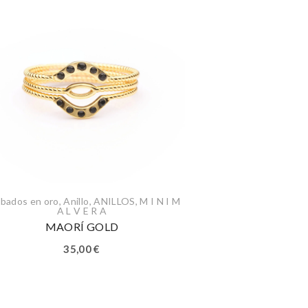
bados en oro
,
Anillo
,
ANILLOS
,
M I N I M
A L V E R A
MAORÍ GOLD
35,00
€