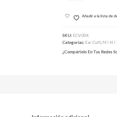
Añadir a la lista de 
SKU:
ECV004
Categorías:
Ear Cuff
,
M I N I
¿Compártelo En Tus Redes So