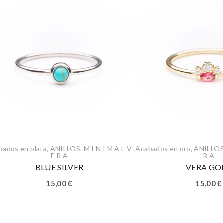
bados en plata
,
ANILLOS
,
M I N I M A L V
Acabados en oro
,
ANILLO
E R A
R A
BLUE SILVER
VERA GO
15,00
€
15,00
€