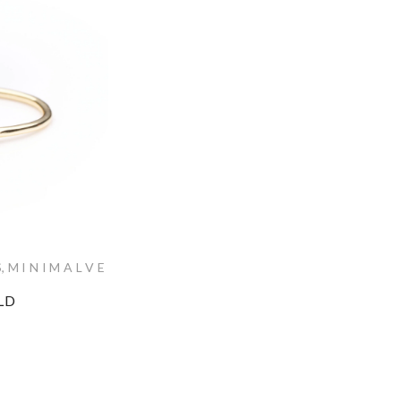
S
,
M I N I M A L V E
LD