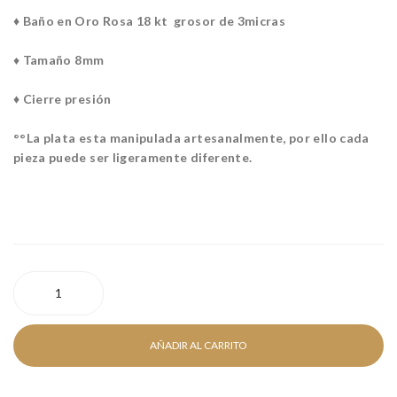
GO
GO
♦ Baño en Oro Rosa 18 kt grosor de 3micras
T
T
GO
RO
♦
Tamaño 8mm
LD
DI
♦ Cierre presión
O
°°La plata esta manipulada artesanalmente, por ello cada
pieza puede ser ligeramente diferente.
PENDIENTE
INGOT
ROSÉ
cantidad
AÑADIR AL CARRITO