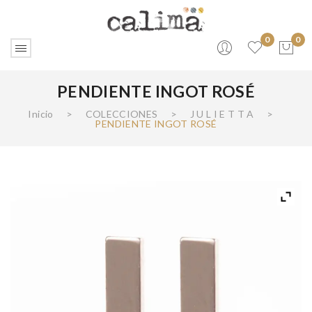
0
0
PENDIENTE INGOT ROSÉ
No products in the cart.
Inicio
>
COLECCIONES
>
J U L I E T T A
>
PENDIENTE INGOT ROSÉ