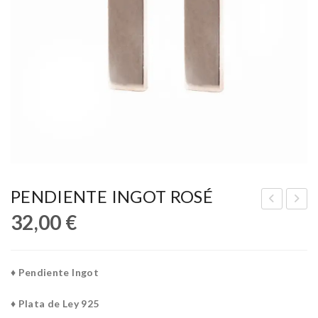
PENDIENTE INGOT ROSÉ
32,00
€
EN
EN
DIE
DIE
NT
NT
♦ Pendiente Ingot
E
E
IN
IN
♦ Plata de Ley 925