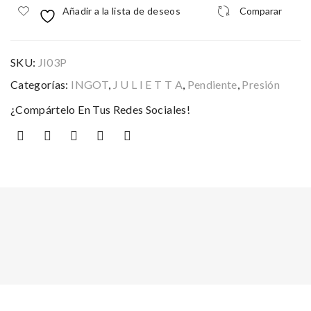
Añadir a la lista de deseos
Comparar
SKU:
JI03P
Categorías:
INGOT
,
J U L I E T T A
,
Pendiente
,
Presión
¿Compártelo En Tus Redes Sociales!