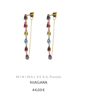
M I N I M A L V E R A
,
Presión
NIAGARA
44,00
€