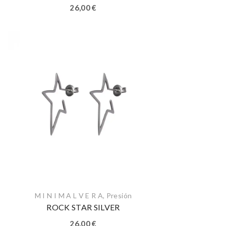
26,00
€
M I N I M A L V E R A
,
Presión
ROCK STAR SILVER
26,00
€