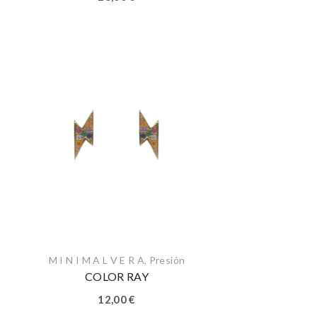
M I N I M A L V E R A
,
Presión
COLOR RAY
12,00
€