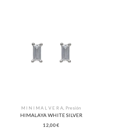
M I N I M A L V E R A
,
Presión
HIMALAYA WHITE SILVER
12,00
€