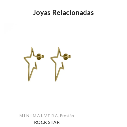
Joyas Relacionadas
M I N I M A L V E R A
,
Presión
ROCK STAR