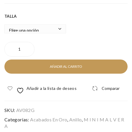
GO
LD
TALLA
BLUE
MARILYN
GOLD
cantidad
AÑADIR AL CARRITO
Añadir a la lista de deseos
Comparar
SKU:
AV082G
Categorías:
Acabados En Oro
,
Anillo
,
M I N I M A L V E R
A