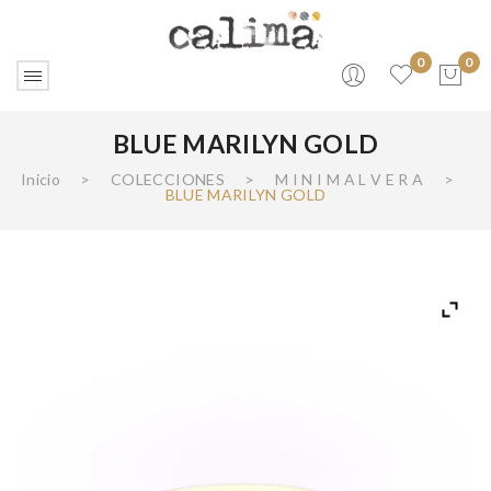
0
0
BLUE MARILYN GOLD
No products in the cart.
Inicio
>
COLECCIONES
>
M I N I M A L V E R A
>
BLUE MARILYN GOLD