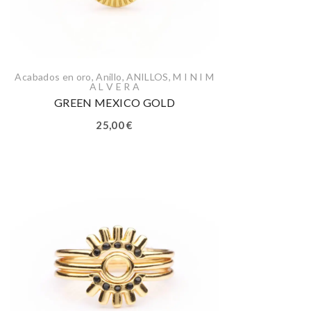
Acabados en oro
,
Anillo
,
ANILLOS
,
M I N I M
A L V E R A
GREEN MEXICO GOLD
25,00
€