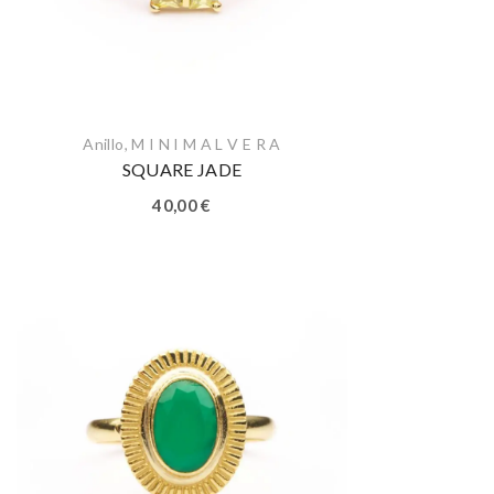
Anillo
,
M I N I M A L V E R A
SQUARE JADE
40,00
€