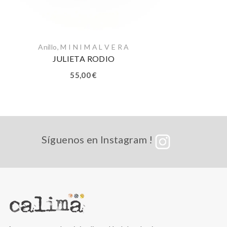
Anillo
,
M I N I M A L V E R A
JULIETA RODIO
55,00
€
Síguenos en Instagram !