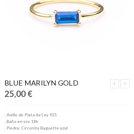
BLUE MARILYN GOLD
25,00
€
LA
ASI
CK
S
ME
SIL
. Anillo de Plata de Ley 925
XIC
VE
. Baño en oro 18k
O
R
. Piedra: Circonita Baguette azul