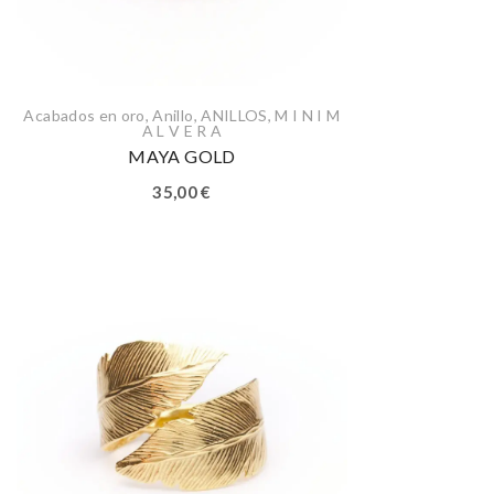
Acabados en oro
,
Anillo
,
ANILLOS
,
M I N I M
A L V E R A
MAYA GOLD
35,00
€