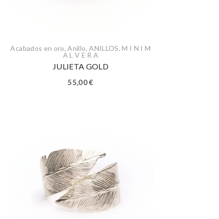
Acabados en oro
,
Anillo
,
ANILLOS
,
M I N I M
A L V E R A
JULIETA GOLD
55,00
€