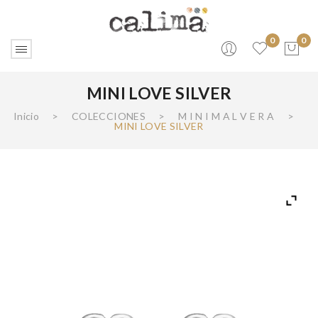
0
0
MINI LOVE SILVER
No products in the cart.
Inicio
>
COLECCIONES
>
M I N I M A L V E R A
>
MINI LOVE SILVER