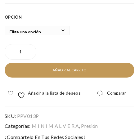
ITE
VE
SIL
R
OPCIÓN
VE
R
MINI
LOVE
SILVER
cantidad
AÑADIR AL CARRITO
Añadir a la lista de deseos
Comparar
SKU:
PPV013P
Categorías:
M I N I M A L V E R A
,
Presión
¿Compártelo En Tus Redes Sociales!