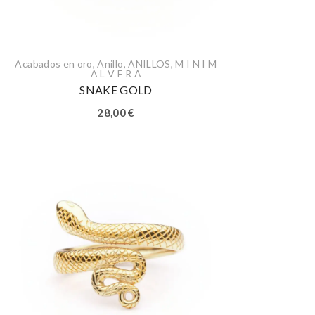
Acabados en oro
,
Anillo
,
ANILLOS
,
M I N I M
A L V E R A
SNAKE GOLD
28,00
€