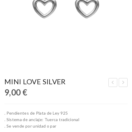
MINI LOVE SILVER
9,00
€
IM
UR
AL
QU
AY
ES
. Pendientes de Plata de Ley 925
A
A
. Sistema de anclaje: Tuerca tradicional
WH
SIL
. Se vende por unidad o par