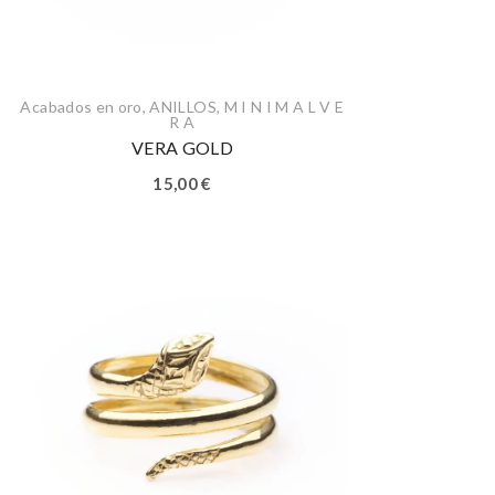
Acabados en oro
,
ANILLOS
,
M I N I M A L V E
R A
VERA GOLD
15,00
€