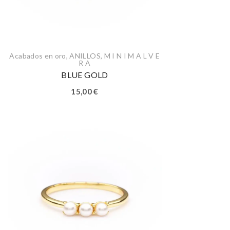
Acabados en oro
,
ANILLOS
,
M I N I M A L V E
R A
BLUE GOLD
15,00
€