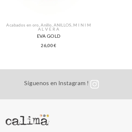
Acabados en oro
,
Anillo
,
ANILLOS
,
M I N I M
A L V E R A
EVA GOLD
26,00
€
Síguenos en Instagram !