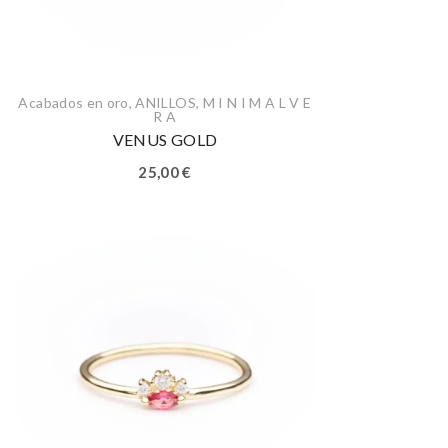
Acabados en oro
,
ANILLOS
,
M I N I M A L V E
R A
VENUS GOLD
25,00
€