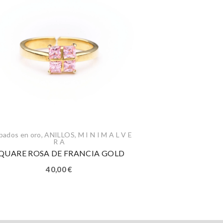
bados en oro
,
ANILLOS
,
M I N I M A L V E
R A
QUARE ROSA DE FRANCIA GOLD
40,00
€