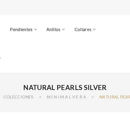
Pendientes
Anillos
Collares
r
NATURAL PEARLS SILVER
COLECCIONES
>
M I N I M A L V E R A
>
NATURAL PEAR