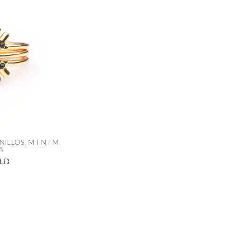
NILLOS
,
M I N I M
 A
LD