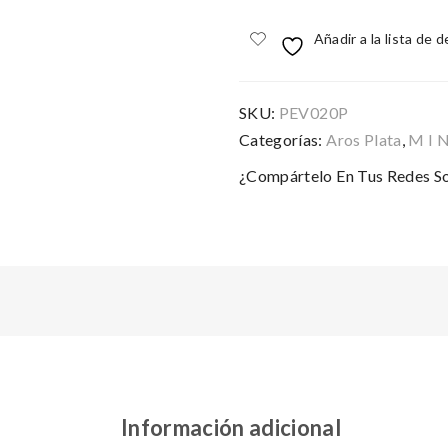
cantidad
Añadir a la lista de 
SKU:
PEV020P
Categorías:
Aros Plata
,
M I N
¿Compártelo En Tus Redes So
Información adicional