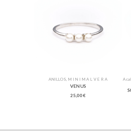
ANILLOS
,
M I N I M A L V E R A
Aca
VENUS
S
25,00
€