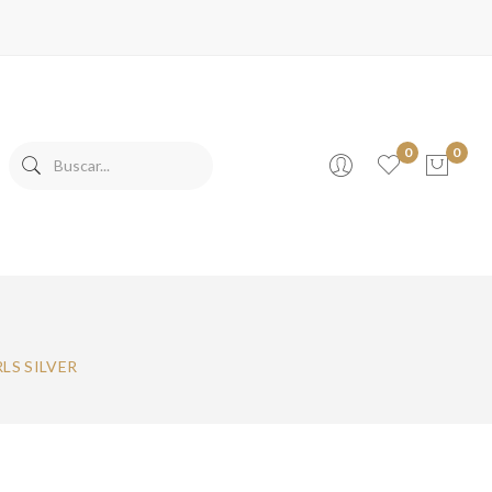
0
0
No products in the cart.
LS SILVER