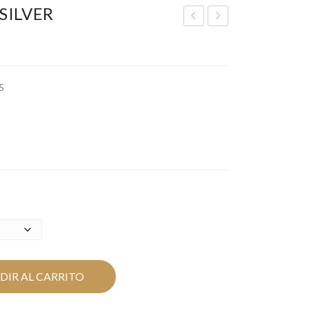
SILVER
TA
HIT
RS
E
SIL
MI
5
VE
NI
R
CO
IN
SIL
VE
R
DIR AL CARRITO