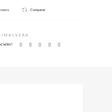
deseos
Comparar
 I M A L V E R A
ciales!