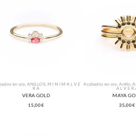
bados en oro
,
ANILLOS
,
M I N I M A L V E
Acabados en oro
,
Anillo
,
A
R A
A L V E R
VERA GOLD
MAYA GO
15,00
€
35,00
€