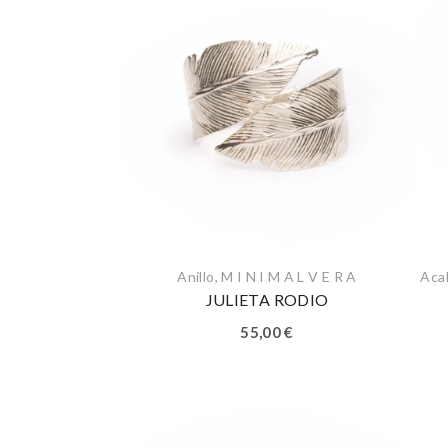
Anillo
,
M I N I M A L V E R A
Aca
JULIETA RODIO
55,00
€