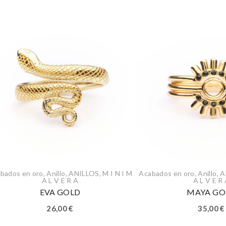
bados en oro
,
Anillo
,
ANILLOS
,
M I N I M
Acabados en oro
,
Anillo
,
A
A L V E R A
A L V E R
EVA GOLD
MAYA GO
26,00
€
35,00
€