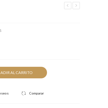
R
RR
LA
OW
CK
SIL
FL
5
VE
OW
R
ER
SIL
VE
R
ADIR AL CARRITO
deseos
Comparar