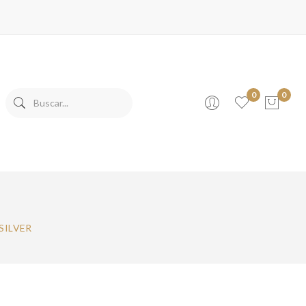
0
0
No products in the cart.
SILVER