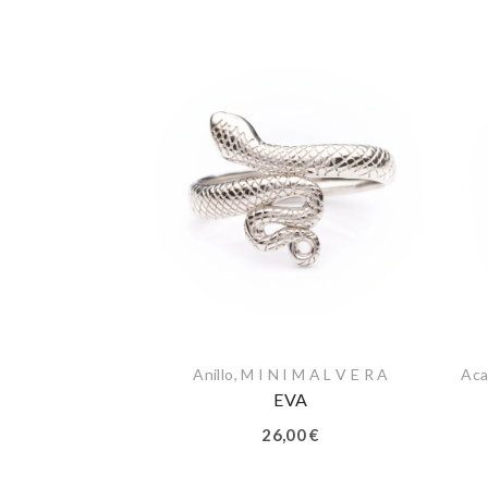
Anillo
,
M I N I M A L V E R A
Aca
EVA
26,00
€