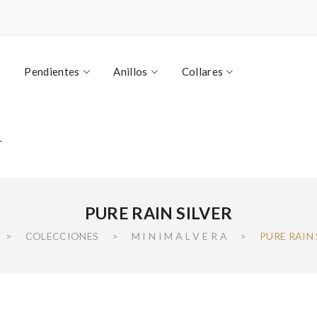
Pendientes
Anillos
Collares
r
PURE RAIN SILVER
>
COLECCIONES
>
M I N I M A L V E R A
>
PURE RAIN 