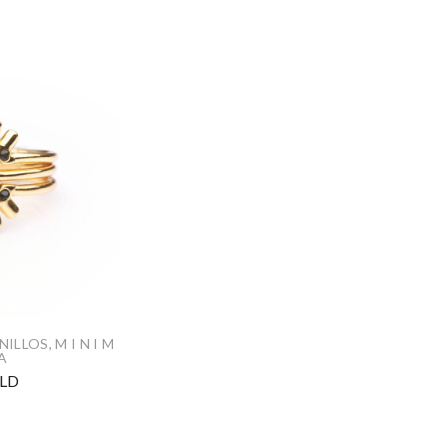
NILLOS
,
M I N I M
 A
LD