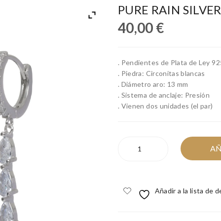
PURE RAIN SILVE
40,00
€
. Pendientes de Plata de Ley 92
. Piedra: Circonitas blancas
. Diámetro aro: 13 mm
. Sistema de anclaje: Presión
. Vienen dos unidades (el par)
PURE
AÑ
RAIN
SILVER
cantidad
Añadir a la lista de 