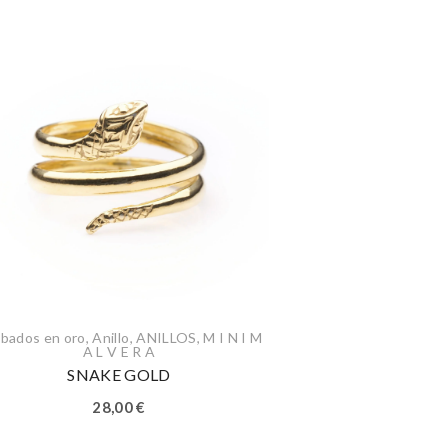
bados en oro
,
Anillo
,
ANILLOS
,
M I N I M
A L V E R A
SNAKE GOLD
28,00
€