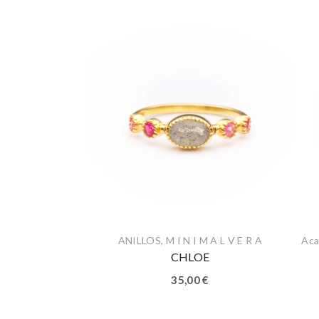
ANILLOS
,
M I N I M A L V E R A
Aca
CHLOE
35,00
€