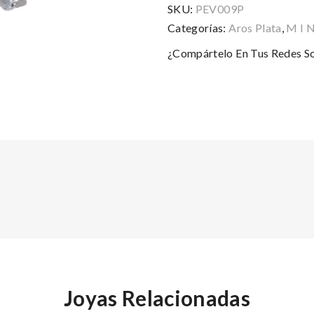
SKU:
PEV009P
Categorías:
Aros Plata
,
M I N
¿Compártelo En Tus Redes So
Joyas Relacionadas