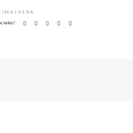
 I M A L V E R A
ciales!