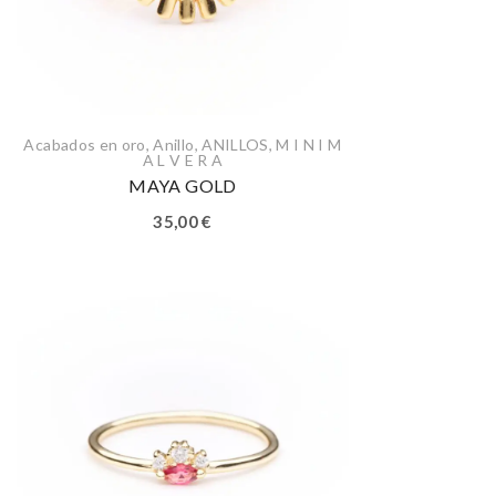
Acabados en oro
,
Anillo
,
ANILLOS
,
M I N I M
A L V E R A
MAYA GOLD
35,00
€