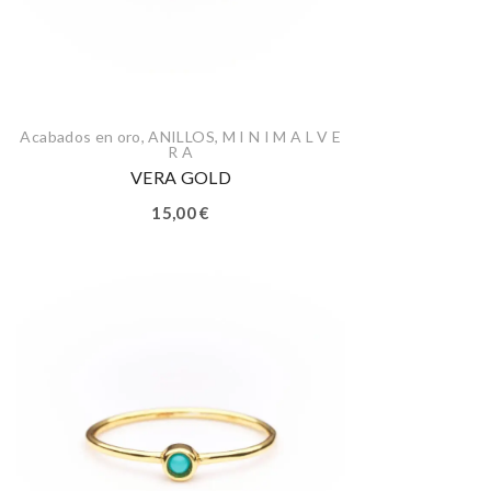
Acabados en oro
,
ANILLOS
,
M I N I M A L V E
R A
VERA GOLD
15,00
€