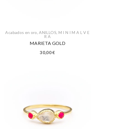
Acabados en oro
,
ANILLOS
,
M I N I M A L V E
R A
MARIETA GOLD
30,00
€