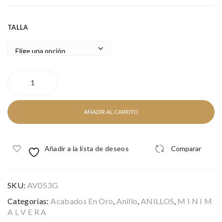
TALLA
SARA
GOLD
cantidad
AÑADIR AL CARRITO
Añadir a la lista de deseos
Comparar
SKU:
AV053G
Categorías:
Acabados En Oro
,
Anillo
,
ANILLOS
,
M I N I M
A L V E R A