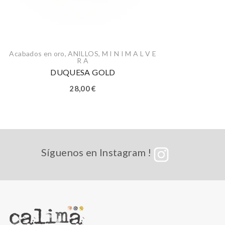
Acabados en oro
,
ANILLOS
,
M I N I M A L V E
R A
DUQUESA GOLD
28,00
€
Síguenos en Instagram !