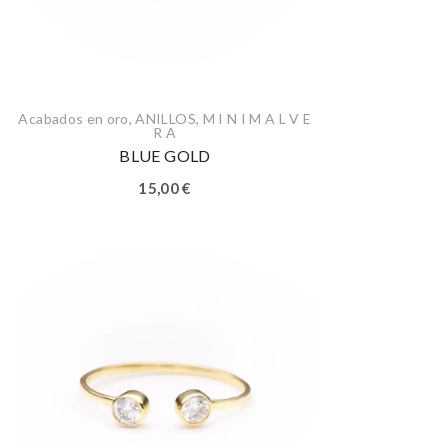
Acabados en oro
,
ANILLOS
,
M I N I M A L V E
R A
BLUE GOLD
15,00
€