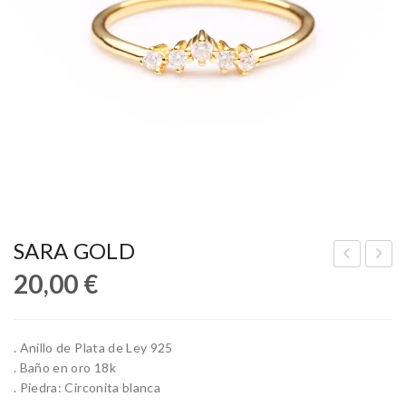
SARA GOLD
20,00
€
AR
AR
GO
A
T
SIL
. Anillo de Plata de Ley 925
GO
VE
. Baño en oro 18k
LD
R
. Piedra: Circonita blanca