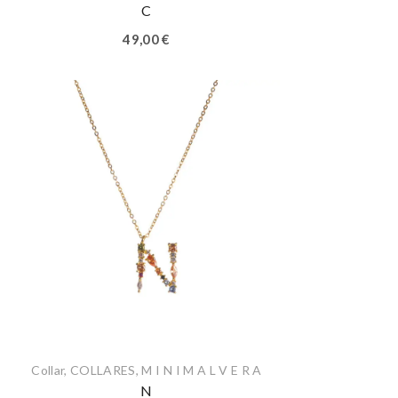
C
49,00
€
Collar
,
COLLARES
,
M I N I M A L V E R A
N