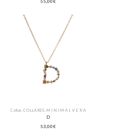
55,00
€
Collar
,
COLLARES
,
M I N I M A L V E R A
D
53,00
€