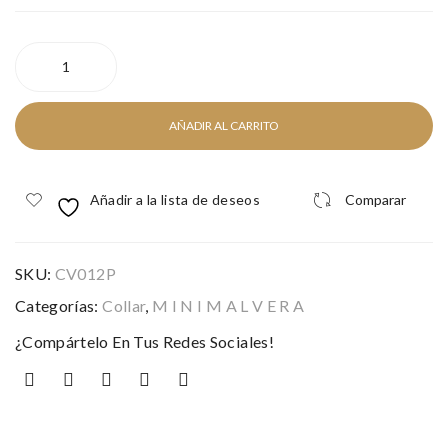
GR
AS
SERPIENTE
SILVER
cantidad
AÑADIR AL CARRITO
Añadir a la lista de deseos
Comparar
SKU:
CV012P
Categorías:
Collar
,
M I N I M A L V E R A
¿Compártelo En Tus Redes Sociales!