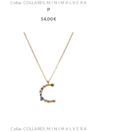
Collar
,
COLLARES
,
M I N I M A L V E R A
P
54,00
€
Collar
,
COLLARES
,
M I N I M A L V E R A