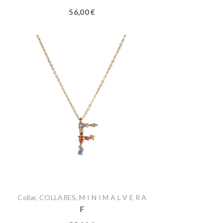
56,00
€
Collar
,
COLLARES
,
M I N I M A L V E R A
F