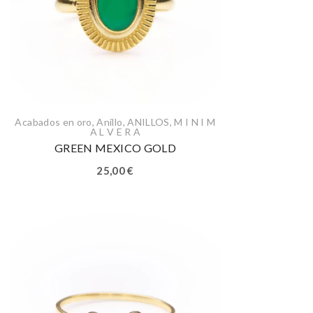
Acabados en oro
,
Anillo
,
ANILLOS
,
M I N I M
A L V E R A
GREEN MEXICO GOLD
25,00
€