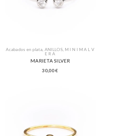
Acabados en plata
,
ANILLOS
,
M I N I M A L V
E R A
MARIETA SILVER
30,00
€