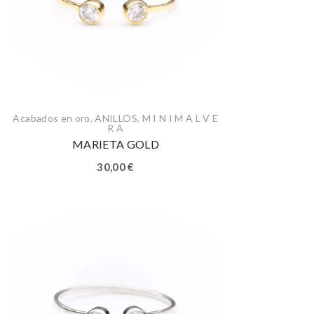
Acabados en oro
,
ANILLOS
,
M I N I M A L V E
R A
MARIETA GOLD
30,00
€