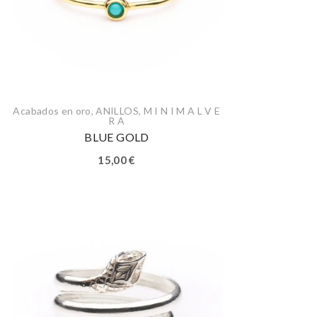
Acabados en oro
,
ANILLOS
,
M I N I M A L V E
R A
BLUE GOLD
15,00
€