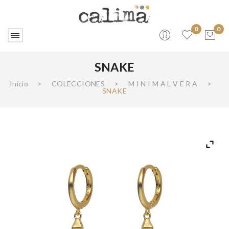
0
0
SNAKE
No products in the cart.
Inicio
>
COLECCIONES
>
M I N I M A L V E R A
>
SNAKE