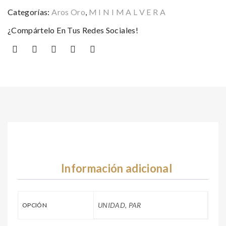
Categorías:
Aros Oro
,
M I N I M A L V E R A
¿Compártelo En Tus Redes Sociales!
Información adicional
UNIDAD, PAR
OPCIÓN