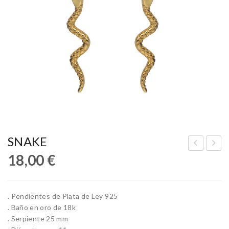
SNAKE
18,00
€
HIT
EA
E
BL
OC
UE
. Pendientes de Plata de Ley 925
EA
. Baño en oro de 18k
N
. Serpiente 25 mm