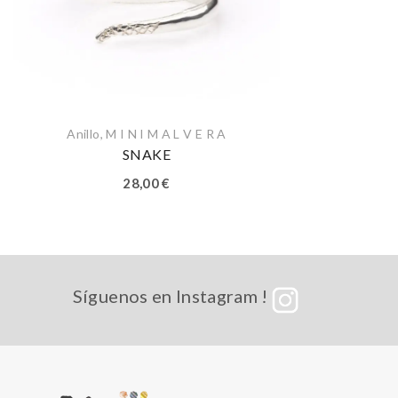
Anillo
,
M I N I M A L V E R A
SNAKE
28,00
€
Síguenos en Instagram !