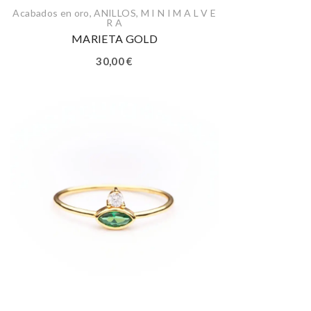
Acabados en oro
,
ANILLOS
,
M I N I M A L V E
R A
MARIETA GOLD
30,00
€