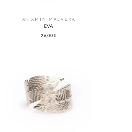
Anillo
,
M I N I M A L V E R A
EVA
26,00
€