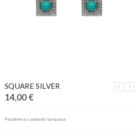
SQUARE SILVER
14,00
€
IM
UR
AL
QU
AY
ES
Pendiente cuadrado turquesa
A
A
WH
SIL