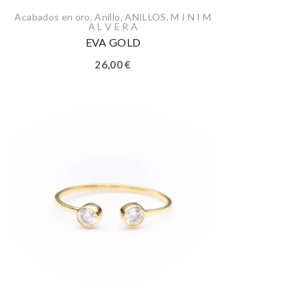
Acabados en oro
,
Anillo
,
ANILLOS
,
M I N I M
A L V E R A
EVA GOLD
26,00
€