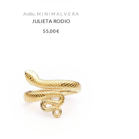
Anillo
,
M I N I M A L V E R A
JULIETA RODIO
55,00
€