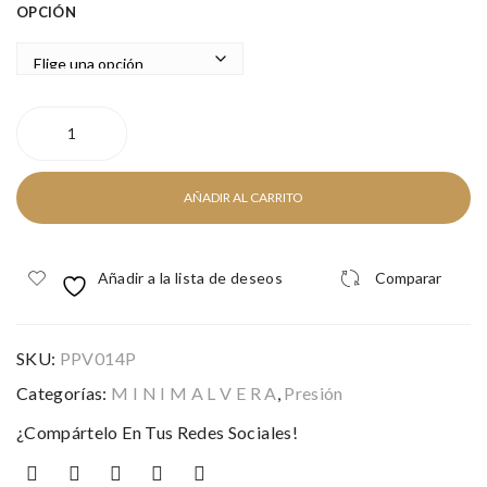
ITE
VE
OPCIÓN
SIL
R
VE
R
SQUARE
SILVER
cantidad
AÑADIR AL CARRITO
Añadir a la lista de deseos
Comparar
SKU:
PPV014P
Categorías:
M I N I M A L V E R A
,
Presión
¿Compártelo En Tus Redes Sociales!