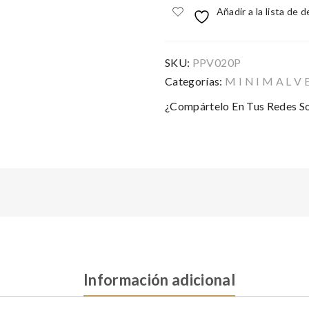
Añadir a la lista de 
SKU:
PPV020P
Categorías:
M I N I M A L V 
¿Compártelo En Tus Redes So
Información adicional