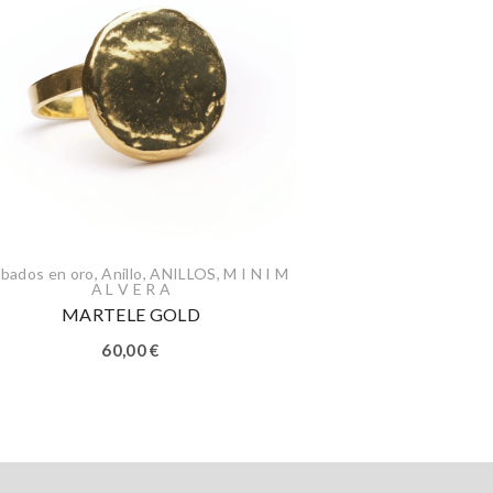
bados en oro
,
Anillo
,
ANILLOS
,
M I N I M
A L V E R A
MARTELE GOLD
60,00
€