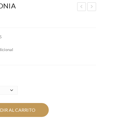
CONIA
ER
LO
A
W
WH
SIL
5
ITE
VE
SIL
R
dicional
VE
R
DIR AL CARRITO