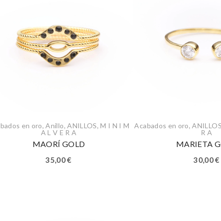
bados en oro
,
Anillo
,
ANILLOS
,
M I N I M
Acabados en oro
,
ANILLO
A L V E R A
R A
MAORÍ GOLD
MARIETA 
35,00
€
30,00
€