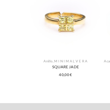
Anillo
,
M I N I M A L V E R A
Aca
SQUARE JADE
40,00
€