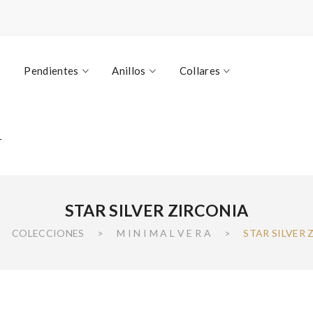
Pendientes
Anillos
Collares
r
STAR SILVER ZIRCONIA
COLECCIONES
>
M I N I M A L V E R A
>
STAR SILVER 