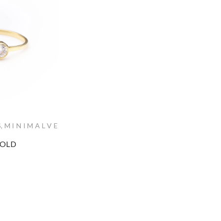
S
,
M I N I M A L V E
GOLD