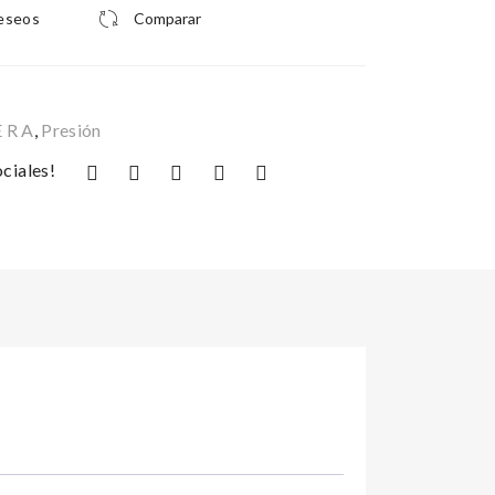
deseos
Comparar
E R A
,
Presión
ciales!