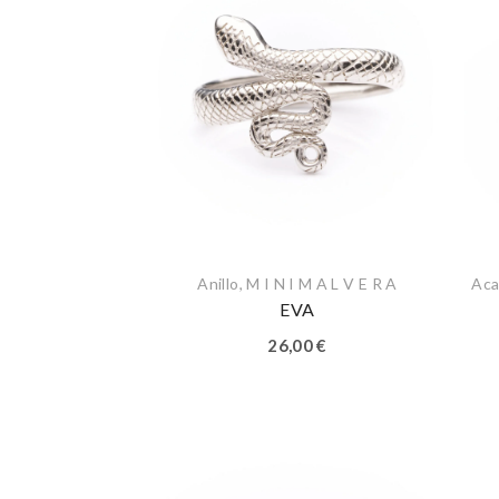
Anillo
,
M I N I M A L V E R A
Aca
EVA
26,00
€