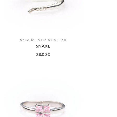
Anillo
,
M I N I M A L V E R A
SNAKE
28,00
€