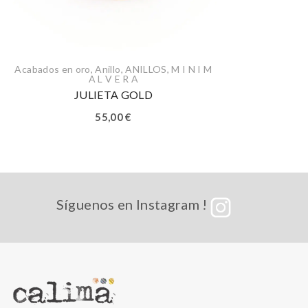
Acabados en oro
,
Anillo
,
ANILLOS
,
M I N I M
A L V E R A
JULIETA GOLD
55,00
€
Síguenos en Instagram !