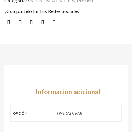
Categorías:
M I N I M A L V E R A
,
Presión
¿Compártelo En Tus Redes Sociales!
Información adicional
UNIDAD, PAR
OPCIÓN