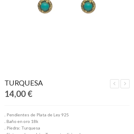
TURQUESA
14,00
€
INI
RO
LO
SS
VE
BA
. Pendientes de Plata de Ley 925
LLS
. Baño en oro 18k
. Piedra: Turquesa