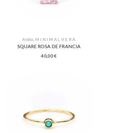
Anillo
,
M I N I M A L V E R A
SQUARE ROSA DE FRANCIA
40,00
€