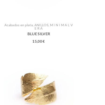
Acabados en plata
,
ANILLOS
,
M I N I M A L V
E R A
BLUE SILVER
15,00
€