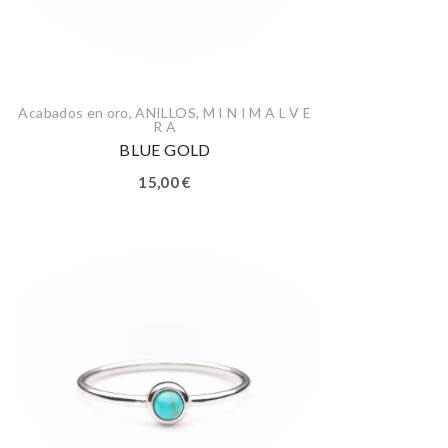
Acabados en oro
,
ANILLOS
,
M I N I M A L V E
R A
BLUE GOLD
15,00
€