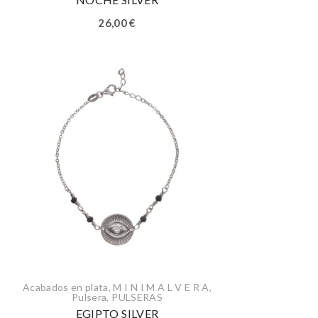
26,00
€
Acabados en plata
,
M I N I M A L V E R A
,
Pulsera
,
PULSERAS
EGIPTO SILVER