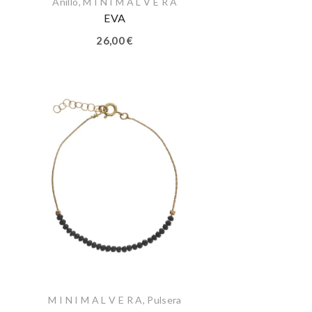
Anillo
,
M I N I M A L V E R A
EVA
26,00
€
M I N I M A L V E R A
,
Pulsera