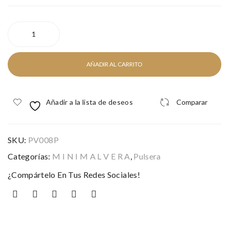
VENUS
SILVER
cantidad
AÑADIR AL CARRITO
Añadir a la lista de deseos
Comparar
SKU:
PV008P
Categorías:
M I N I M A L V E R A
,
Pulsera
¿Compártelo En Tus Redes Sociales!