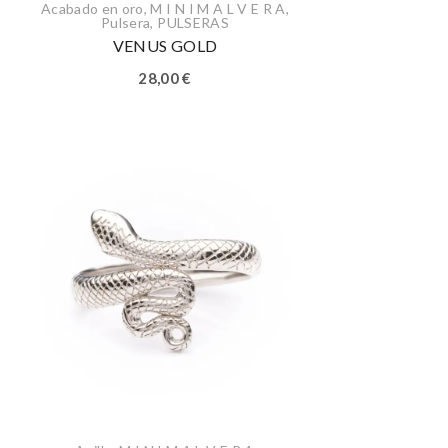
Acabado en oro
,
M I N I M A L V E R A
,
Pulsera
,
PULSERAS
VENUS GOLD
28,00
€