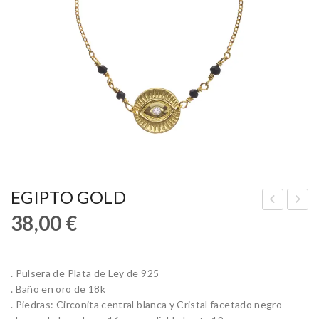
EGIPTO GOLD
38,00
€
OB
IER
O
RA
GO
. Pulsera de Plata de Ley de 925
LD
. Baño en oro de 18k
. Piedras: Circonita central blanca y Cristal facetado negro