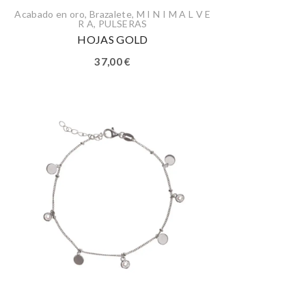
Acabado en oro
,
Brazalete
,
M I N I M A L V E
R A
,
PULSERAS
HOJAS GOLD
37,00
€