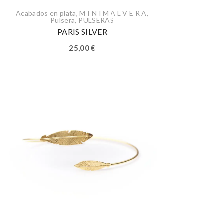
Acabados en plata
,
M I N I M A L V E R A
,
Pulsera
,
PULSERAS
PARIS SILVER
25,00
€