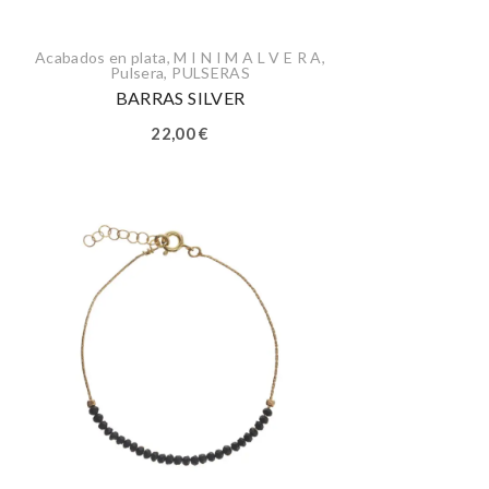
Acabados en plata
,
M I N I M A L V E R A
,
Pulsera
,
PULSERAS
BARRAS SILVER
22,00
€