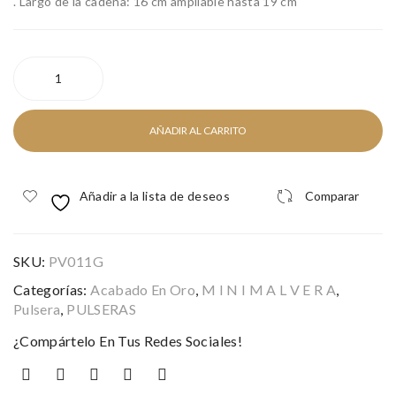
. Largo de la cadena: 16 cm ampliable hasta 19 cm
EGIPTO
GOLD
cantidad
AÑADIR AL CARRITO
Añadir a la lista de deseos
Comparar
SKU:
PV011G
Categorías:
Acabado En Oro
,
M I N I M A L V E R A
,
Pulsera
,
PULSERAS
¿Compártelo En Tus Redes Sociales!