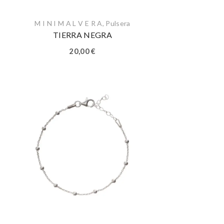
M I N I M A L V E R A
,
Pulsera
TIERRA NEGRA
20,00
€