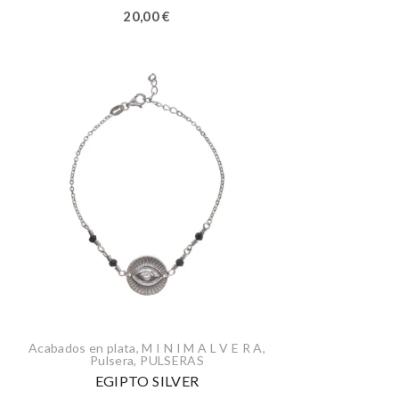
20,00
€
Acabados en plata
,
M I N I M A L V E R A
,
Pulsera
,
PULSERAS
EGIPTO SILVER