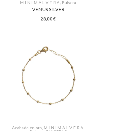
M I N I M A L V E R A
,
Pulsera
VENUS SILVER
28,00
€
Acabado en oro
,
M I N I M A L V E R A
,