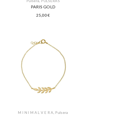
Pulsera
,
PULSERAS
PARIS GOLD
25,00
€
M I N I M A L V E R A
,
Pulsera