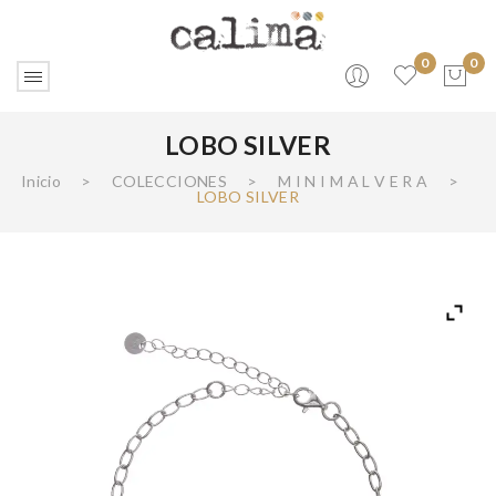
0
0
LOBO SILVER
No products in the cart.
Inicio
>
COLECCIONES
>
M I N I M A L V E R A
>
LOBO SILVER