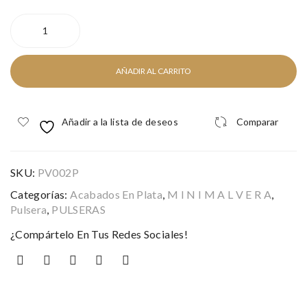
LOBO
SILVER
cantidad
AÑADIR AL CARRITO
Añadir a la lista de deseos
Comparar
SKU:
PV002P
Categorías:
Acabados En Plata
,
M I N I M A L V E R A
,
Pulsera
,
PULSERAS
¿Compártelo En Tus Redes Sociales!