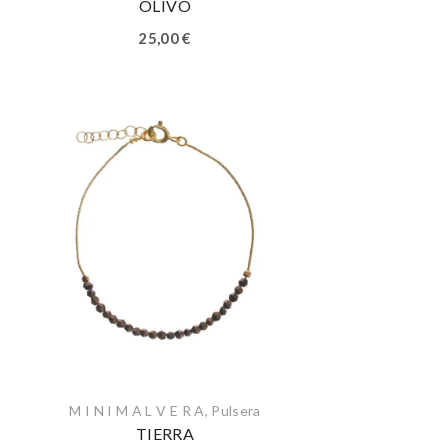
OLIVO
25,00
€
M I N I M A L V E R A
,
Pulsera
TIERRA