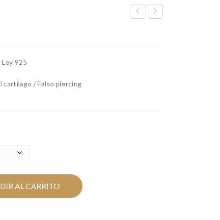
LO
OK
WE
MI
RE
NI
e Ley 925
D
SIL
VE
l cartílago / Falso piercing
R
DIR AL CARRITO