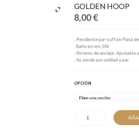
GOLDEN HOOP
8,00
€
. Pendiente par-cuff de Plata d
. Baño en oro 18k
. Sistema de anclaje: Ajustable a
. Se vende por unidad o par
OPCIÓN
GOLDEN
AÑA
HOOP
cantidad