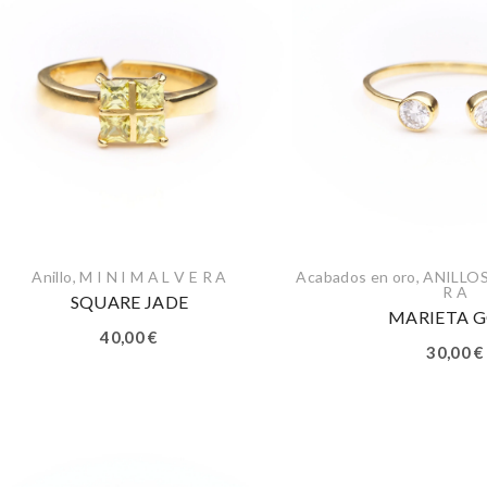
Anillo
,
M I N I M A L V E R A
Acabados en oro
,
ANILLO
R A
SQUARE JADE
MARIETA 
40,00
€
30,00
€