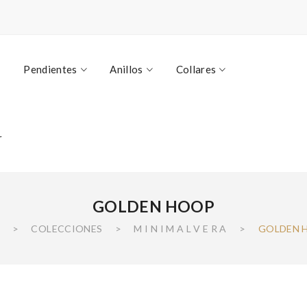
Pendientes
Anillos
Collares
r
GOLDEN HOOP
>
COLECCIONES
>
M I N I M A L V E R A
>
GOLDEN 