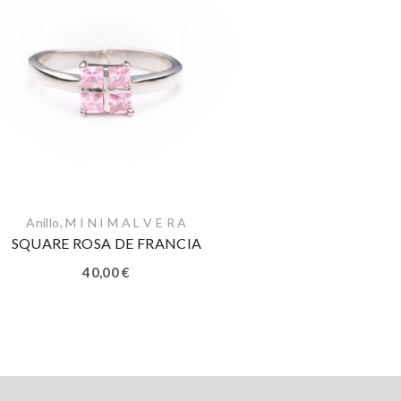
Anillo
,
M I N I M A L V E R A
SQUARE ROSA DE FRANCIA
40,00
€