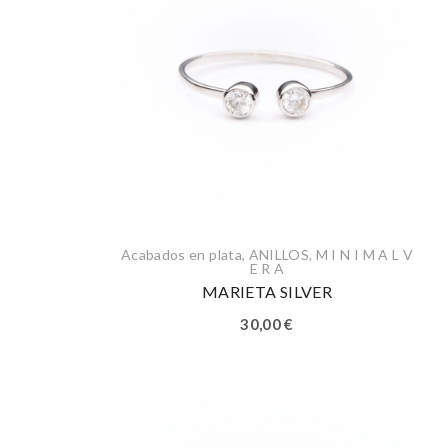
Acabados en plata
,
ANILLOS
,
M I N I M A L V
E R A
MARIETA SILVER
30,00
€