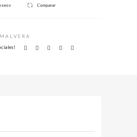
deseos
Comparar
 M A L V E R A
ciales!