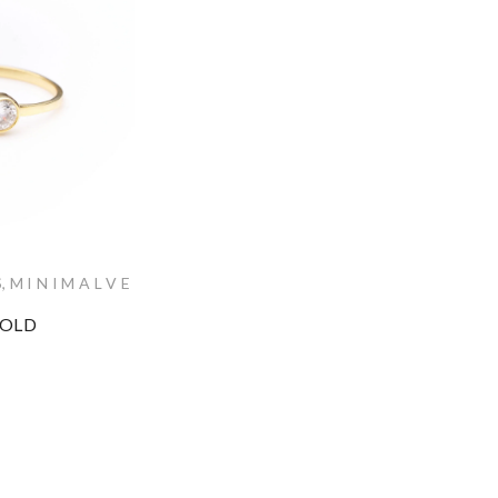
S
,
M I N I M A L V E
GOLD