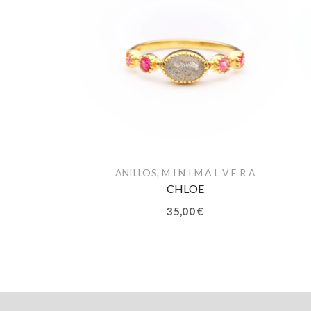
ANILLOS
,
M I N I M A L V E R A
CHLOE
35,00
€