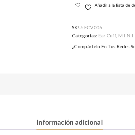
Añadir a la lista de 
SKU:
ECV006
Categorías:
Ear Cuff
,
M I N I
¿Compártelo En Tus Redes So
Información adicional