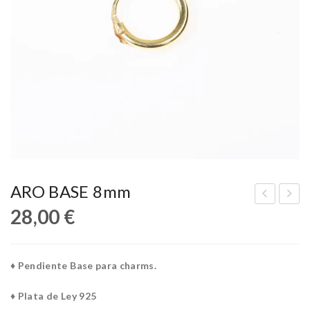
ARO BASE 8mm
28,00
€
OO
IRL
N
PO
CH
WE
♦ Pendiente Base para charms.
AR
R
M
CH
♦ Plata de Ley 925