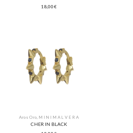
18,00
€
Aros Oro
,
M I N I M A L V E R A
CHER IN BLACK