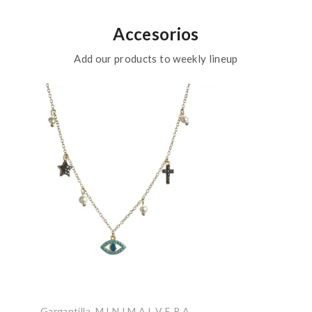
Accesorios
Add our products to weekly lineup
Gargantilla
,
M I N I M A L V E R A