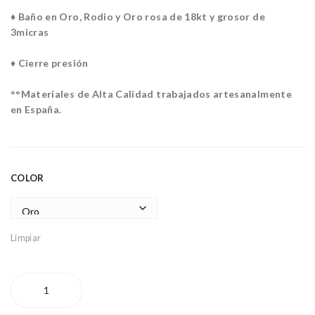
AR
♦ Baño en Oro, Rodio y Oro rosa de 18kt y grosor de
M
3micras
♦ Cierre presión
°°Materiales de Alta Calidad trabajados artesanalmente
en España.
COLOR
Limpiar
ARO
BASE
8mm