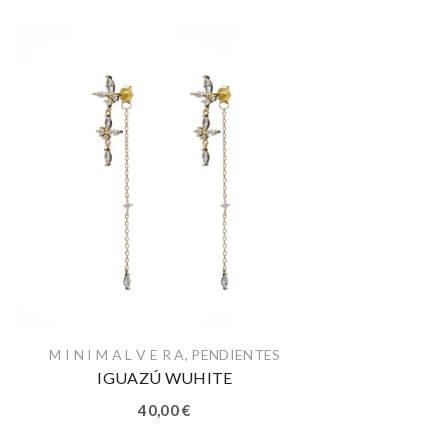
M I N I M A L V E R A
,
PENDIENTES
IGUAZÚ WUHITE
40,00
€