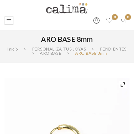
0
0
ARO BASE 8mm
No products in the cart.
Inicio
>
PERSONALIZA TUS JOYAS
>
PENDIENTES
>
ARO BASE
>
ARO BASE 8mm