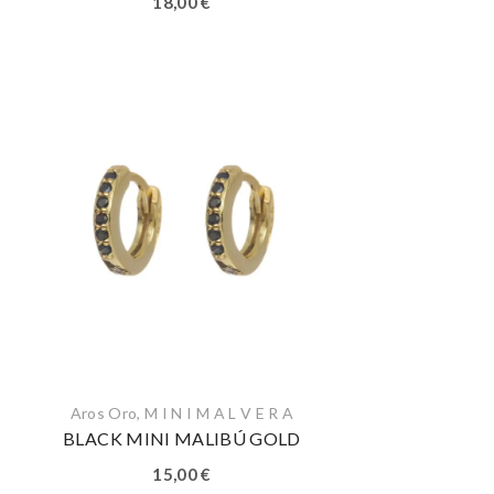
18,00
€
Aros Oro
,
M I N I M A L V E R A
BLACK MINI MALIBÚ GOLD
15,00
€