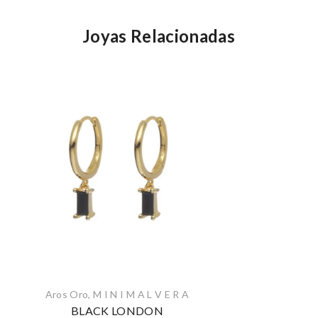
Joyas Relacionadas
Aros Oro
,
M I N I M A L V E R A
BLACK LONDON