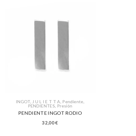
INGOT
,
J U L I E T T A
,
Pendiente
,
PENDIENTES
,
Presión
PENDIENTE INGOT RODIO
32,00
€