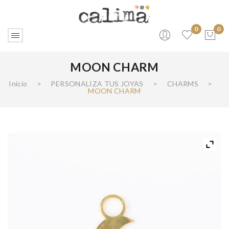
0
0
MOON CHARM
No products in the cart.
Inicio
>
PERSONALIZA TUS JOYAS
>
CHARMS
>
MOON CHARM