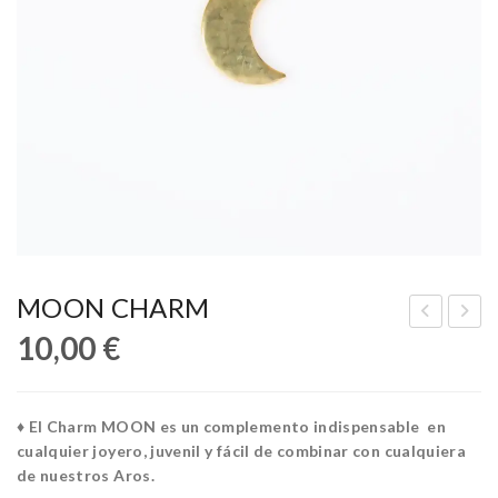
MOON CHARM
10,00
€
TA
RO
R
BA
CH
SE
♦ El Charm MOON es un complemento indispensable en
AR
8m
cualquier joyero, juvenil y fácil de combinar con cualquiera
M
m
de nuestros Aros.