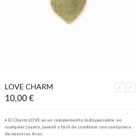
LOVE CHARM
10,00
€
EM
RO
I
SS
AR
CH
♦ El Charm LOVE es un complemento indispensable en
O
AR
cualquier joyero, juvenil y fácil de combinar con cualquiera
BA
M
de nuestros Aros.