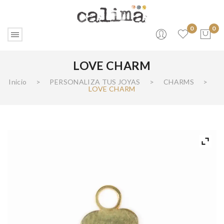
0
0
LOVE CHARM
No products in the cart.
Inicio
>
PERSONALIZA TUS JOYAS
>
CHARMS
>
LOVE CHARM