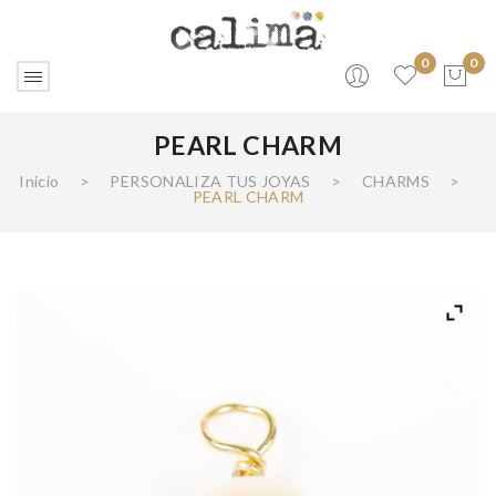
0
0
PEARL CHARM
No products in the cart.
Inicio
>
PERSONALIZA TUS JOYAS
>
CHARMS
>
PEARL CHARM