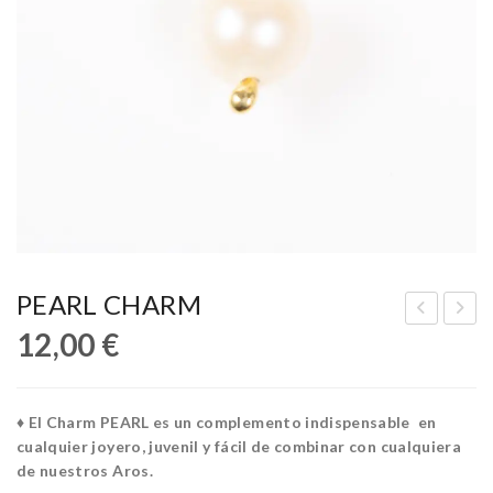
PEARL CHARM
12,00
€
LO
EN
WE
DA
R
NT
♦ El Charm PEARL es un complemento indispensable en
CH
CH
cualquier joyero, juvenil y fácil de combinar con cualquiera
AR
AR
de nuestros Aros.