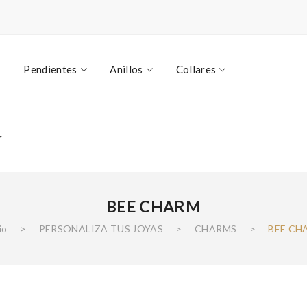
Pendientes
Anillos
Collares
r
BEE CHARM
io
>
PERSONALIZA TUS JOYAS
>
CHARMS
>
BEE CH