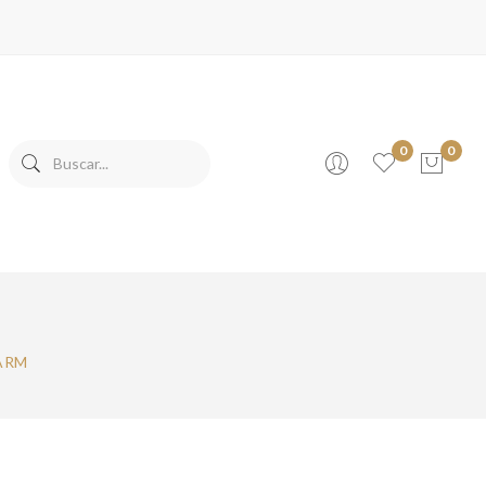
0
0
No products in the cart.
ARM