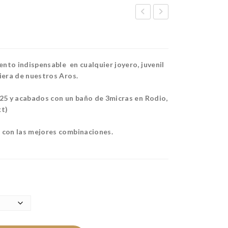
EN
TA
DIE
R
NT
CH
nto indispensable en cualquier joyero, juvenil
E
AR
iera de nuestros Aros.
ET
M
ER
925 y acabados con un baño de 3micras en Rodio,
kt)
NIT
Y
 con las mejores combinaciones.
GO
LD