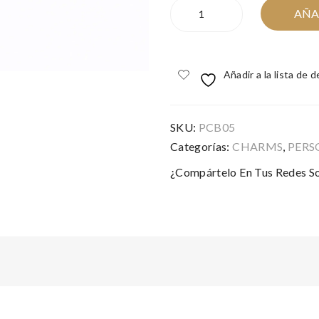
BEE
AÑA
CHARM
cantidad
Añadir a la lista de 
SKU:
PCB05
Categorías:
CHARMS
,
PERS
¿Compártelo En Tus Redes So