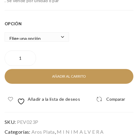
LS
VE
. Se vende por unidad o par
SIL
R
VE
OPCIÓN
R
SILVER
BALL
HOOP
cantidad
AÑADIR AL CARRITO
Añadir a la lista de deseos
Comparar
SKU:
PEV023P
Categorías:
Aros Plata
,
M I N I M A L V E R A