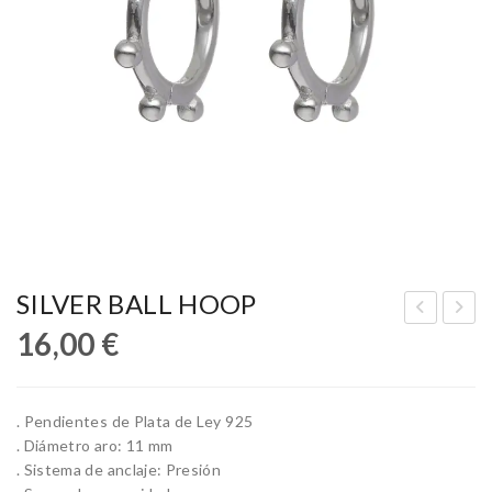
SILVER BALL HOOP
16,00
€
AT
LU
UR
ES
AL
TO
. Pendientes de Plata de Ley 925
PE
NE
. Diámetro aro: 11 mm
AR
SIL
. Sistema de anclaje: Presión