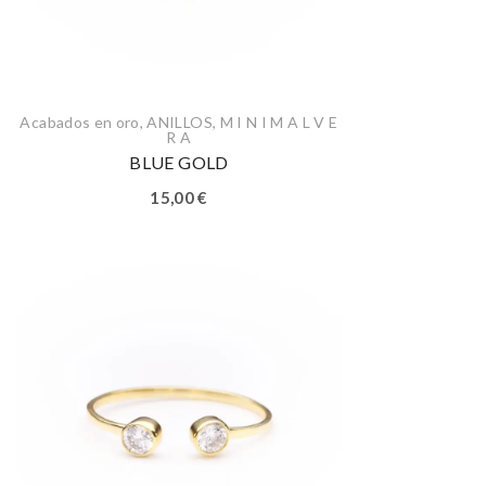
Acabados en oro
,
ANILLOS
,
M I N I M A L V E
R A
BLUE GOLD
15,00
€