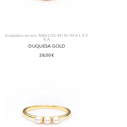
Acabados en oro
,
ANILLOS
,
M I N I M A L V E
R A
DUQUESA GOLD
28,00
€