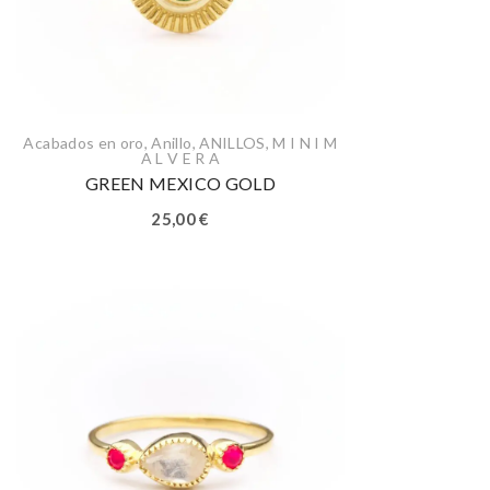
Acabados en oro
,
Anillo
,
ANILLOS
,
M I N I M
A L V E R A
GREEN MEXICO GOLD
25,00
€