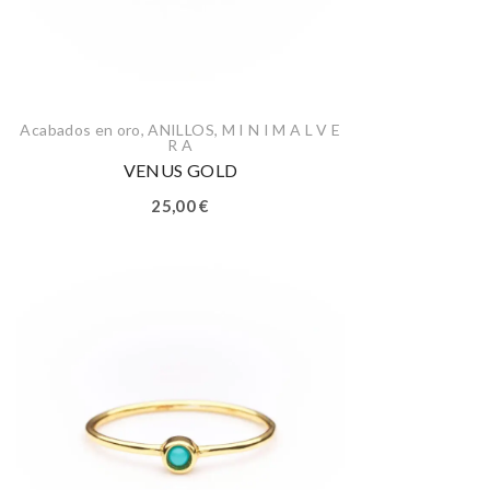
Acabados en oro
,
ANILLOS
,
M I N I M A L V E
R A
VENUS GOLD
25,00
€