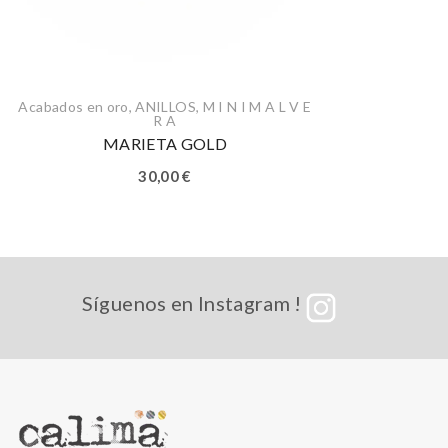
Acabados en oro
,
ANILLOS
,
M I N I M A L V E
R A
MARIETA GOLD
30,00
€
Síguenos en Instagram !