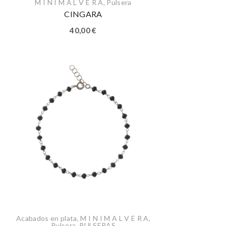
M I N I M A L V E R A
,
Pulsera
CINGARA
40,00
€
Acabados en plata
,
M I N I M A L V E R A
,
Pulsera
,
PULSERAS