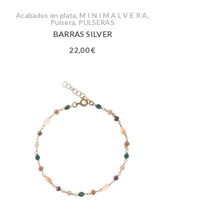
Acabados en plata
,
M I N I M A L V E R A
,
Pulsera
,
PULSERAS
BARRAS SILVER
22,00
€