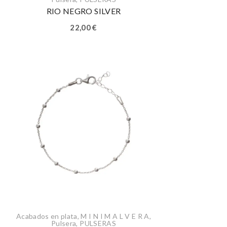
RIO NEGRO SILVER
22,00
€
Acabados en plata
,
M I N I M A L V E R A
,
Pulsera
,
PULSERAS