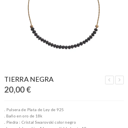
TIERRA NEGRA
20,00
€
GIP
IN
TO
GA
SIL
RA
. Pulsera de Plata de Ley de 925
VE
. Baño en oro de 18k
R
. Piedra : Cristal Swarovski color negro