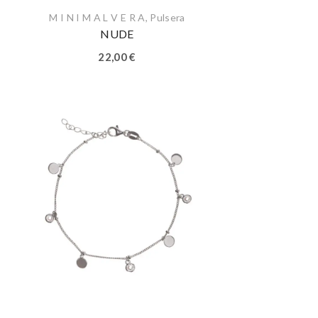
M I N I M A L V E R A
,
Pulsera
NUDE
22,00
€