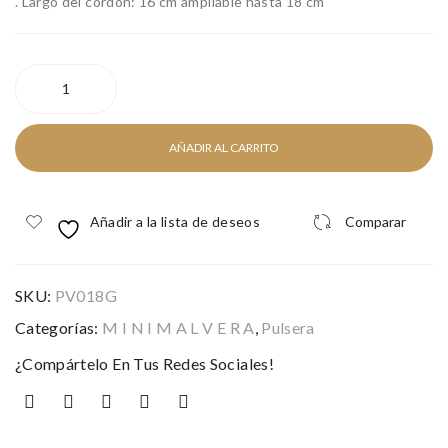
. Largo del cordón: 16 cm ampliable hasta 18 cm
TIERRA
NEGRA
cantidad
AÑADIR AL CARRITO
Añadir a la lista de deseos
Comparar
SKU:
PV018G
Categorías:
M I N I M A L V E R A
,
Pulsera
¿Compártelo En Tus Redes Sociales!